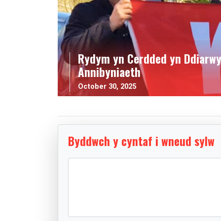
Rydym yn Cerdded yn Ddiarwy
Annibyniaeth
October 30, 2025
Byddwch y cyntaf i wneud sylw