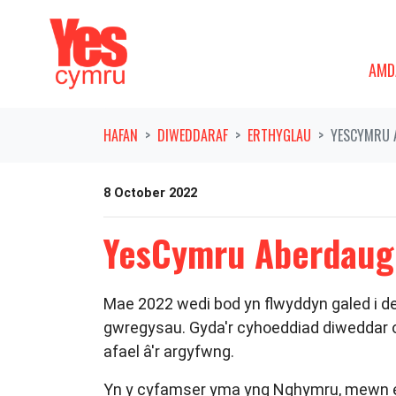
Symud ymlaen o'r llywio
AMDAN
DAN
AMD
HAFAN
DIWEDDARAF
ERTHYGLAU
YESCYMRU 
8 October 2022
YesCymru Aberdaugl
Mae 2022 wedi bod yn flwyddyn galed i deu
gwregysau. Gyda'r cyhoeddiad diweddar o
afael â'r argyfwng.
Yn y cyfamser yma yng Nghymru, mewn er