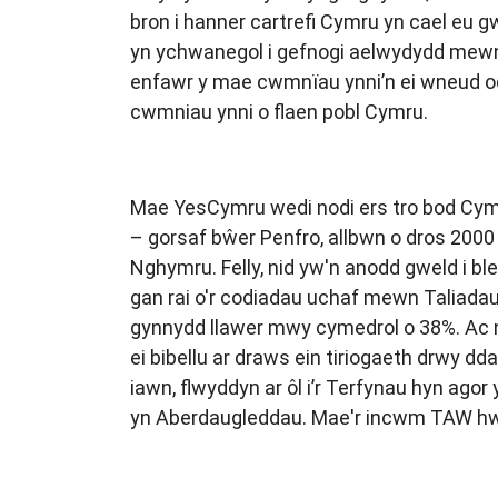
bron i hanner cartrefi Cymru yn cael eu 
yn ychwanegol i gefnogi aelwydydd mewn a
enfawr y mae cwmnïau ynni’n ei wneud o
cwmniau ynni o flaen pobl Cymru.
Mae YesCymru wedi nodi ers tro bod Cymru
– gorsaf bŵer Penfro, allbwn o dros 2000
Nghymru. Felly, nid yw'n anodd gweld i b
gan rai o'r codiadau uchaf mewn Taliadau
gynnydd llawer mwy cymedrol o 38%. Ac n
ei bibellu ar draws ein tiriogaeth drwy 
iawn, flwyddyn ar ôl i’r Terfynau hyn ag
yn Aberdaugleddau. Mae'r incwm TAW hwn