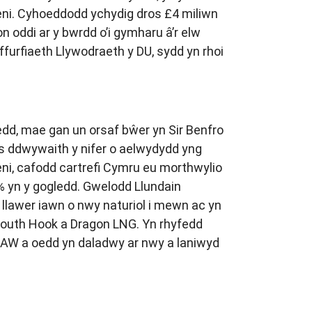
leni. Cyhoeddodd ychydig dros £4 miliwn
oddi ar y bwrdd o’i gymharu â’r elw
rfiaeth Llywodraeth y DU, sydd yn rhoi
edd, mae gan un orsaf bŵer yn Sir Benfro
os ddwywaith y nifer o aelwydydd yng
eni, cafodd cartrefi Cymru eu morthwylio
4% yn y gogledd. Gwelodd Llundain
lawer iawn o nwy naturiol i mewn ac yn
 South Hook a Dragon LNG. Yn rhyfedd
 TAW a oedd yn daladwy ar nwy a laniwyd