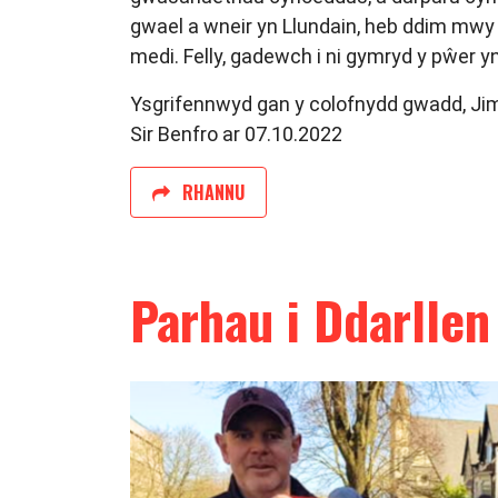
gwael a wneir yn Llundain, heb ddim mwy n
medi. Felly, gadewch i ni gymryd y pŵer yn 
Ysgrifennwyd gan y colofnydd gwadd, Jim
Sir Benfro ar 07.10.2022
RHANNU
Parhau i Ddarllen