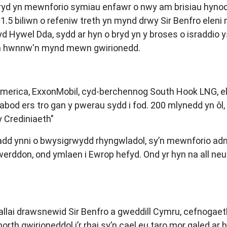
yd yn mewnforio symiau enfawr o nwy am brisiau hynod c
.5 biliwn o refeniw treth yn mynd drwy Sir Benfro eleni n
 Hywel Dda, sydd ar hyn o bryd yn y broses o israddio y
rian hwnnw'n mynd mewn gwirionedd.
erica, ExxonMobil, cyd-berchennog South Hook LNG, elw
bod ers tro gan y pwerau sydd i fod. 200 mlynedd yn ôl,
y Crediniaeth"
ladd ynni o bwysigrwydd rhyngwladol, sy’n mewnforio adno
erddon, ond ymlaen i Ewrop hefyd. Ond yr hyn na all neu
 allai drawsnewid Sir Benfro a gweddill Cymru, cefnoga
h gwirioneddol i’r rhai sy’n cael eu taro mor galed ar