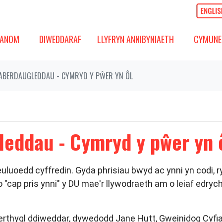
OM
DIWEDDARAF
CYMUNED
GOS IS-FWYDLEN
DANGOS IS-FWYDLEN
(PRESENNOL)
DANGOS 
ANOM
DIWEDDARAF
LLYFRYN ANNIBYNIAETH
CYMUNE
ABERDAUGLEDDAU - CYMRYD Y PŴER YN ÔL
eddau - Cymryd y pŵer yn 
luoedd cyffredin. Gyda phrisiau bwyd ac ynni yn codi, r
 "c
ap pris ynni" y DU mae'r llywodraeth am o leiaf edrych
thygl ddiweddar, dywedodd Jane Hutt, Gweinidog Cyfi