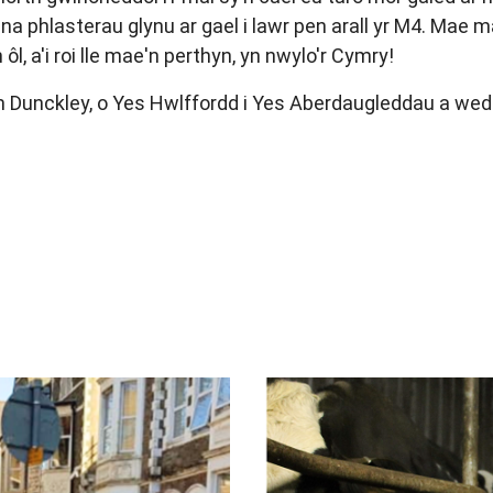
a phlasterau glynu ar gael i lawr pen arall yr M4. Mae m
ôl, a'i roi lle mae'n perthyn, yn nwylo'r Cymry!
 Dunckley, o Yes Hwlffordd i
Yes Aberdaugleddau a wedi