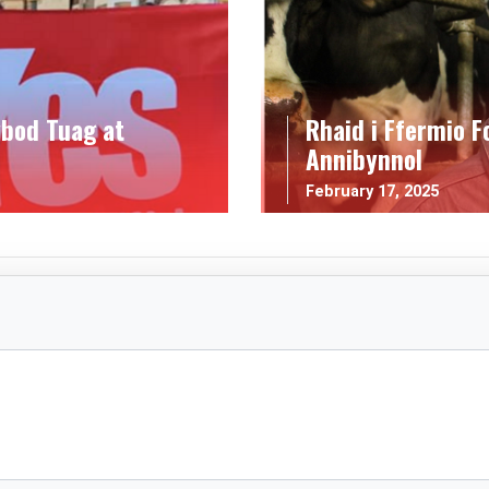
bod Tuag at
Rhaid i Ffermio 
Annibynnol
February 17, 2025