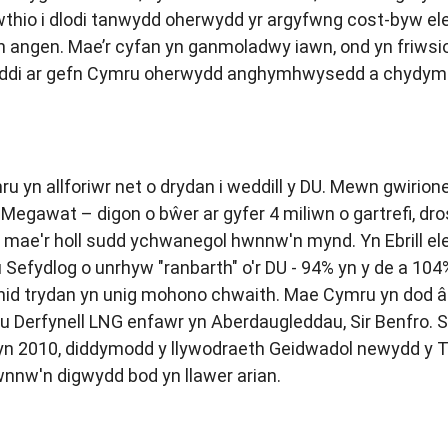
gwthio i dlodi tanwydd oherwydd yr argyfwng cost-byw e
ngen. Mae’r cyfan yn ganmoladwy iawn, ond yn friwsion 
ddi ar gefn Cymru oherwydd anghymhwysedd a chydymffu
 yn allforiwr net o drydan i weddill y DU. Mewn gwirion
 Megawat – digon o bŵer ar gyfer 4 miliwn o gartrefi, dr
le mae'r holl sudd ychwanegol hwnnw'n mynd. Yn Ebrill el
 Sefydlog o unrhyw "ranbarth" o'r DU - 94% yn y de a 10
id trydan yn unig mohono chwaith. Mae Cymru yn dod â l
ddau Derfynell LNG enfawr yn Aberdaugleddau, Sir Benfro.
or yn 2010, diddymodd y llywodraeth Geidwadol newydd y
nw'n digwydd bod yn llawer arian.