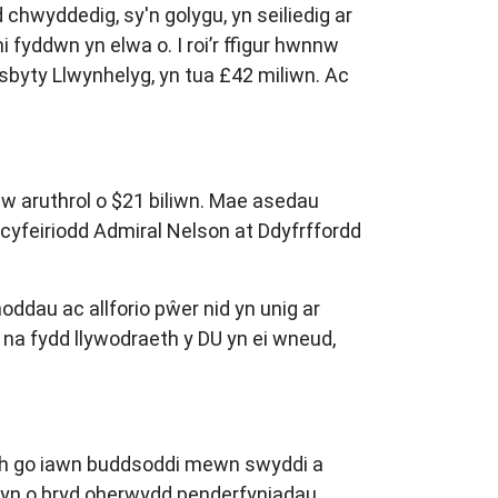
hwyddedig, sy'n golygu, yn seiliedig ar
i fyddwn yn elwa o. I roi’r ffigur hwnnw
sbyty Llwynhelyg, yn tua £42 miliwn. Ac
 aruthrol o $21 biliwn. Mae asedau
 cyfeiriodd Admiral Nelson at Ddyfrffordd
ddau ac allforio pŵer nid yn unig ar
 na fydd llywodraeth y DU yn ei wneud,
eth go iawn buddsoddi mewn swyddi a
 hyn o bryd oherwydd penderfyniadau