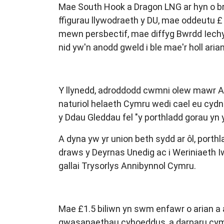
Mae South Hook a Dragon LNG ar hyn o br
ffigurau llywodraeth y DU, mae oddeutu £ 1
mewn persbectif, mae diffyg Bwrdd Iechyd
nid yw'n anodd gweld i ble mae'r holl a
Y llynedd, adroddodd cwmni olew mawr Am
naturiol helaeth Cymru wedi cael eu cydna
y Ddau Gleddau fel "y porthladd gorau yn 
A dyna yw yr union beth sydd ar ôl, porth
draws y Deyrnas Unedig ac i Weriniaeth Iw
gallai Trysorlys Annibynnol Cymru.
Mae £1.5 biliwn yn swm enfawr o arian a
gwasanaethau cyhoeddus, a darparu cymort