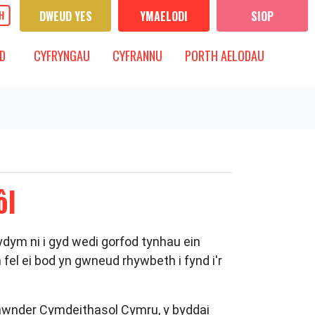
DWEUD YES
YMAELODI
SIOP
CYFRYNGAU
IS-FWYDLEN
DANGOS IS-FWYDLEN
D
CYFRYNGAU
CYFRANNU
PORTH AELODAU
ôl
ydym ni i gyd wedi gorfod tynhau ein
 fel ei bod yn gwneud rhywbeth i fynd i'r
awnder Cymdeithasol Cymru, y byddai