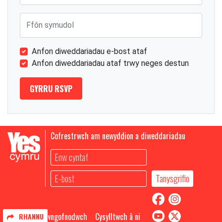
Ffôn symudol
Anfon diweddariadau e-bost ataf
Anfon diweddariadau ataf trwy neges destun
Cofrestrwch am newyddion a diweddariadau
Mewngofnodwch
Cysylltwch â ni
RHANNU