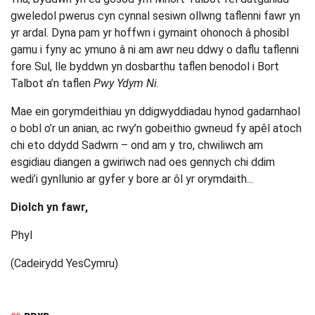
gweledol pwerus cyn cynnal sesiwn ollwng taflenni fawr yn
yr ardal. Dyna pam yr hoffwn i gymaint ohonoch â phosibl
gamu i fyny ac ymuno â ni am awr neu ddwy o daflu taflenni
fore Sul, lle byddwn yn dosbarthu taflen benodol i Bort
Talbot a’n taflen
Pwy Ydym Ni
.
Mae ein gorymdeithiau yn ddigwyddiadau hynod gadarnhaol
o bobl o’r un anian, ac rwy’n gobeithio gwneud fy apêl atoch
chi eto ddydd Sadwrn – ond am y tro, chwiliwch am
esgidiau diangen a gwiriwch nad oes gennych chi ddim
wedi’i gynllunio ar gyfer y bore ar ôl yr orymdaith...
Diolch yn fawr,
Phyl
(Cadeirydd YesCymru)