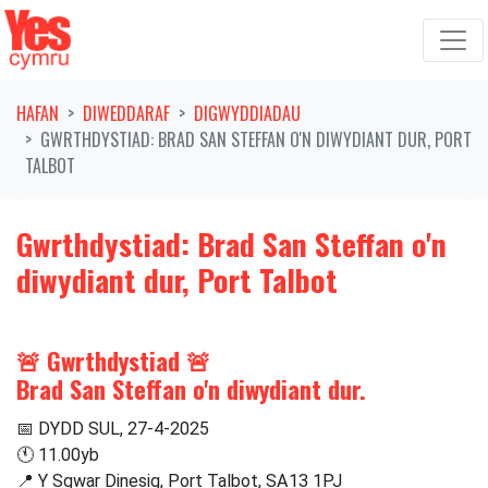
Symud ymlaen o'r llywio
HAFAN
DIWEDDARAF
DIGWYDDIADAU
GWRTHDYSTIAD: BRAD SAN STEFFAN O'N DIWYDIANT DUR, PORT
TALBOT
Gwrthdystiad: Brad San Steffan o'n
diwydiant dur, Port Talbot
🚨 Gwrthdystiad 🚨
Brad San Steffan o'n diwydiant dur.
📅 DYDD SUL, 27-4-2025
🕚 11.00yb
📍 Y Sgwar Dinesig, Port Talbot, SA13 1PJ