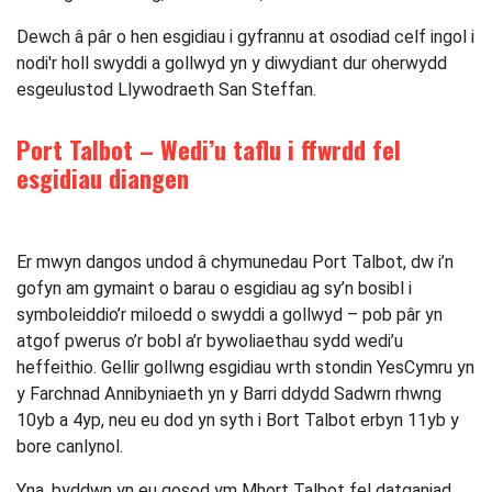
Dewch â pâr o hen esgidiau i gyfrannu at osodiad celf ingol i
nodi'r holl swyddi a gollwyd yn y diwydiant dur oherwydd
esgeulustod Llywodraeth San Steffan.
Port Talbot – Wedi’u taflu i ffwrdd fel
esgidiau diangen
Er mwyn dangos undod â chymunedau Port Talbot, dw i’n
gofyn am gymaint o barau o esgidiau ag sy’n bosibl i
symboleiddio’r miloedd o swyddi a gollwyd – pob pâr yn
atgof pwerus o’r bobl a’r bywoliaethau sydd wedi’u
heffeithio. Gellir gollwng esgidiau wrth stondin YesCymru yn
y Farchnad Annibyniaeth yn y Barri ddydd Sadwrn rhwng
10yb a 4yp, neu eu dod yn syth i Bort Talbot erbyn 11yb y
bore canlynol.
Yna, byddwn yn eu gosod ym Mhort Talbot fel datganiad