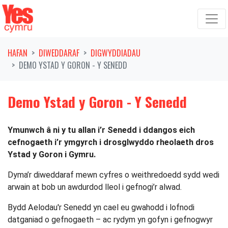
Symud ymlaen o'r llywio
HAFAN
DIWEDDARAF
DIGWYDDIADAU
DEMO YSTAD Y GORON - Y SENEDD
Demo Ystad y Goron - Y Senedd
Ymunwch â ni y tu allan i’r Senedd i ddangos eich
cefnogaeth i’r ymgyrch i drosglwyddo rheolaeth dros
Ystad y Goron i Gymru.
Dyma’r diweddaraf mewn cyfres o weithredoedd sydd wedi
arwain at bob un awdurdod lleol i gefnogi’r alwad.
Bydd Aelodau'r Senedd yn cael eu gwahodd i lofnodi
datganiad o gefnogaeth – ac rydym yn gofyn i gefnogwyr