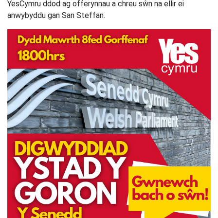
YesCymru ddod ag offerynnau a chreu sŵn na ellir ei
anwybyddu gan San Steffan.