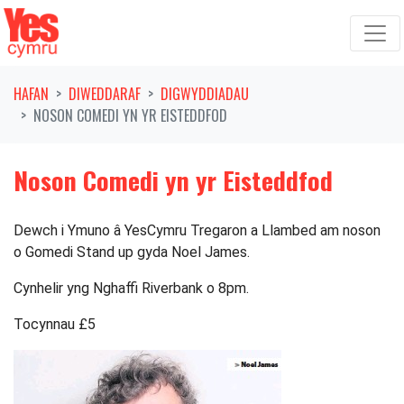
Symud ymlaen o'r llywio
HAFAN
DIWEDDARAF
DIGWYDDIADAU
NOSON COMEDI YN YR EISTEDDFOD
Noson Comedi yn yr Eisteddfod
Dewch i Ymuno â YesCymru Tregaron a Llambed am noson
o Gomedi Stand up gyda Noel James.
Cynhelir yng Nghaffi Riverbank o 8pm.
Tocynnau £5