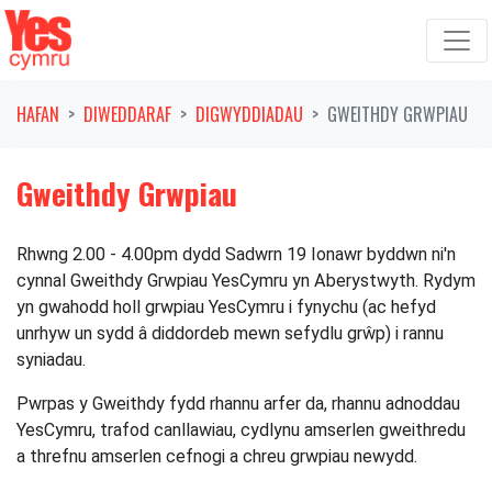
Symud ymlaen o'r llywio
HAFAN
DIWEDDARAF
DIGWYDDIADAU
GWEITHDY GRWPIAU
Gweithdy Grwpiau
Rhwng 2.00 - 4.00pm dydd Sadwrn 19 Ionawr byddwn ni'n
cynnal Gweithdy Grwpiau YesCymru yn Aberystwyth. Rydym
yn gwahodd holl grwpiau YesCymru i fynychu (ac hefyd
unrhyw un sydd â diddordeb mewn sefydlu grŵp) i rannu
syniadau.
Pwrpas y Gweithdy fydd rhannu arfer da, rhannu adnoddau
YesCymru, trafod canllawiau, cydlynu amserlen gweithredu
a threfnu amserlen cefnogi a chreu grwpiau newydd.