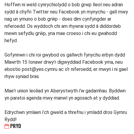
Hoffwn ni weld cynrychiolydd o bob grwp lleol neu adran
sydd â chyfri Twitter neu Facebook yn mynychu - gall mwy
nag un ymuno o bob grŵp - does dim cynfyngder ar
niferoedd. Os wyddoch chi am rhywrai sydd â diddordeb
mewn sefydlu grŵp, yna mae croeso i chi eu gwahodd
hefyd.
Gofynnwn i chi roi gwybod os gallwch fynychu erbyn dydd
Mawrth 15 Ionawr drwy'r digwyddiad Facebook yma, neu
ebostio
post@yes.cymru
ac o'r niferoedd, er mwyn i ni gael
rhyw syniad bras.
Mae'r union leoliad yn Aberystwyth i'w gadarnhau. Byddwn
yn paratoi agenda mwy manwl yn agosach at y dyddiad.
Edrychwn ymlaen i'ch gweld a threfnu i ymladd dros Gymru
Rydd!
PRYD