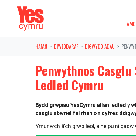
Symud ymlaen o'r llywio
AMDAN
DAN
AMD
HAFAN
DIWEDDARAF
DIGWYDDIADAU
PENWYT
Penwythnos Casglu S
Ledled Cymru
Bydd grwpiau YesCymru allan ledled y 
casglu sbwriel fel rhan o'n cyfres ddig
Ymunwch â'ch grwp leol, a helpu ni gadw