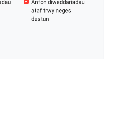
adau
Anfon diweddariadau
ataf trwy neges
destun