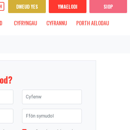
DWEUD YES
YMAELODI
SIOP
CYFRYNGAU
IS-FWYDLEN
DANGOS IS-FWYDLEN
D
CYFRYNGAU
CYFRANNU
PORTH AELODAU
dod?
Cyfenw
Ffôn symudol