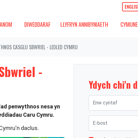
OM
DIWEDDARAF
CYMUNED
GOS IS-FWYDLEN
DANGOS IS-FWYDLEN
(PRESENNOL)
DANGOS 
ANOM
DIWEDDARAF
LLYFRYN ANNIBYNIAETH
CYMUNE
HNOS CASGLU SBWRIEL - LEDLED CYMRU
bwriel -
Ydych chi'n 
Enw cyntaf
wlad penwythnos nesa yn
wyddiadau Caru Cymru.
E-bost
 Cymru'n daclus.