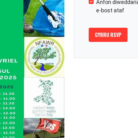
Anfon diweddari
e-bost ataf