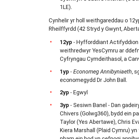
1LE).
Cynhelir yr holl weithgareddau o 12
Rheilffyrdd (42 Stryd y Gwynt, Aber
12yp
- Hyfforddiant Actifyddion 
weithredwyr YesCymru ar ddefny
Cyfryngau Cymdeithasol, a Can
1yp
-
Economeg Annibyniaeth
, 
economegydd Dr John Ball.
2yp
- Egwyl
3yp
- Sesiwn Banel - Dan gadeir
Chivers (Golwg360), bydd ein p
Taylor (Yes Abertawe), Chris Ev
Kiera Marshall (Plaid Cymru) yn
pham ein bod yn cefnogi anniby