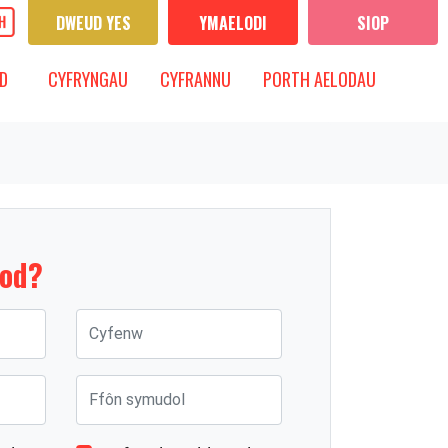
DWEUD YES
YMAELODI
SIOP
CYFRYNGAU
IS-FWYDLEN
DANGOS IS-FWYDLEN
D
CYFRYNGAU
CYFRANNU
PORTH AELODAU
dod?
Cyfenw
Ffôn symudol