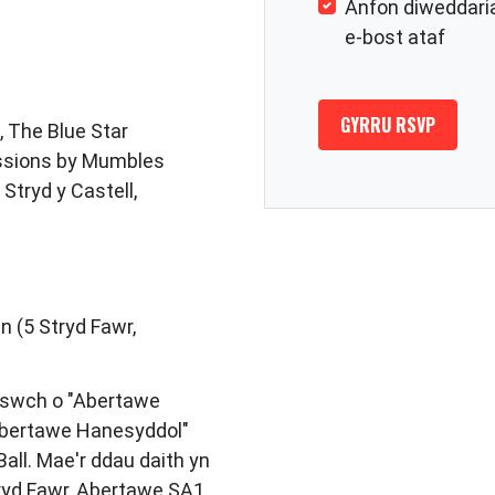
Anfon diweddari
e-bost ataf
, The Blue Star
ssions by Mumbles
Stryd y Castell,
n (5 Stryd Fawr,
iswch o "Abertawe
Abertawe Hanesyddol"
all. Mae'r ddau daith yn
ryd Fawr, Abertawe SA1