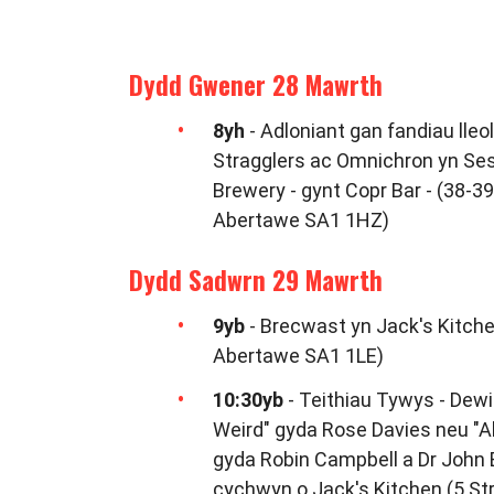
Dydd Gwener 28 Mawrth
8yh
- Adloniant gan fandiau lleol
Stragglers ac Omnichron yn Se
Brewery -
gynt Copr Bar -
(38-39 
Abertawe SA1 1HZ)
Dydd Sadwrn 29 Mawrth
9yb
- Brecwast yn Jack's Kitche
Abertawe SA1 1LE)
10:30yb
- Teithiau Tywys - Dew
Weird" gyda Rose Davies neu "
gyda Robin Campbell a Dr John B
cychwyn o Jack's Kitchen (5 St