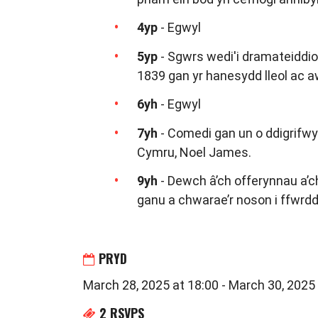
4yp
- Egwyl
5yp
- Sgwrs wedi'i dramateiddio 
1839 gan yr hanesydd lleol ac a
6yh
- Egwyl
7yh
- Comedi gan un o ddigrifw
Cymru, Noel James.
9yh
- Dewch â’ch offerynnau a’ch 
ganu a chwarae’r noson i ffwrdd
PRYD
March 28, 2025 at 18:00 - March 30, 2025
2 RSVPS