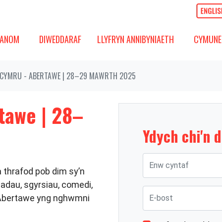
OM
DIWEDDARAF
CYMUNED
GOS IS-FWYDLEN
DANGOS IS-FWYDLEN
(PRESENNOL)
DANGOS 
ANOM
DIWEDDARAF
LLYFRYN ANNIBYNIAETH
CYMUNE
CYMRU - ABERTAWE | 28–29 MAWRTH 2025
tawe | 28–
Ydych chi'n 
Enw cyntaf
 thrafod pob dim sy’n
adau, sgyrsiau, comedi,
E-bost
 Abertawe yng nghwmni