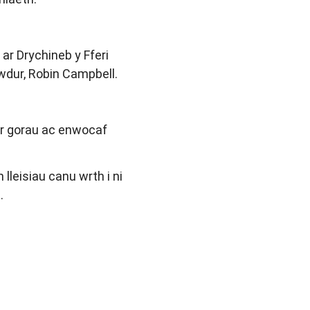
ar Drychineb y Fferi
wdur, Robin Campbell.
yr gorau ac enwocaf
lleisiau canu wrth i ni
.