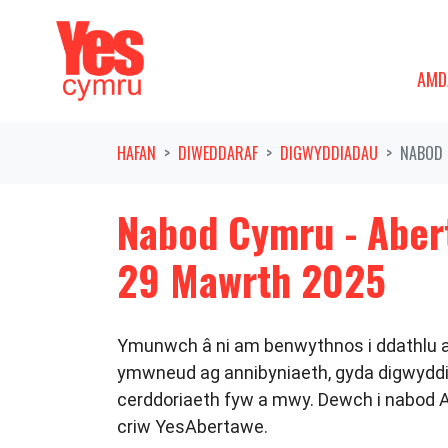
Symud ymlaen o'r llywio
AMDAN
DAN
AMD
HAFAN
DIWEDDARAF
DIGWYDDIADAU
NABOD 
Nabod Cymru - Aber
29 Mawrth 2025
Ymunwch â ni am benwythnos i ddathlu a
ymwneud ag annibyniaeth, gyda digwyddi
cerddoriaeth fyw a mwy. Dewch i nabod
criw YesAbertawe.