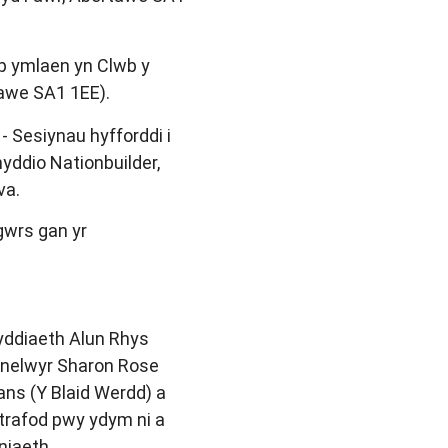
yp ymlaen yn Clwb y
tawe SA1 1EE).
- Sesiynau hyfforddi i
ddio Nationbuilder,
va.
sgwrs gan yr
yddiaeth Alun Rhys
anelwyr Sharon Rose
ans (Y Blaid Werdd) a
 trafod pwy ydym ni a
niaeth.