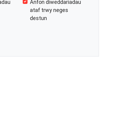
adau
Anfon diweddariadau
ataf trwy neges
destun