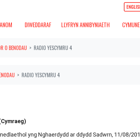
OM
DIWEDDARAF
CYMUNED
GOS IS-FWYDLEN
DANGOS IS-FWYDLEN
DANGOS 
ANOM
DIWEDDARAF
LLYFRYN ANNIBYNIAETH
CYMUNE
R O BENODAU
RADIO YESCYMRU 4
ENODAU
RADIO YESCYMRU 4
 (Cymraeg)
nedlaethol yng Nghaerdydd ar ddydd Sadwrn, 11/08/201