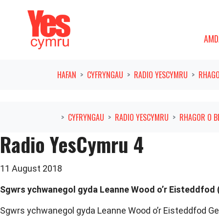
Symud ymlaen o'r llywio
AMDAN
DAN
AMD
HAFAN
CYFRYNGAU
RADIO YESCYMRU
RHAGO
CYFRYNGAU
RADIO YESCYMRU
RHAGOR O B
Radio YesCymru 4
11 August 2018
Sgwrs ychwanegol gyda Leanne Wood o’r Eisteddfod
Sgwrs ychwanegol gyda Leanne Wood o’r Eisteddfod Ge