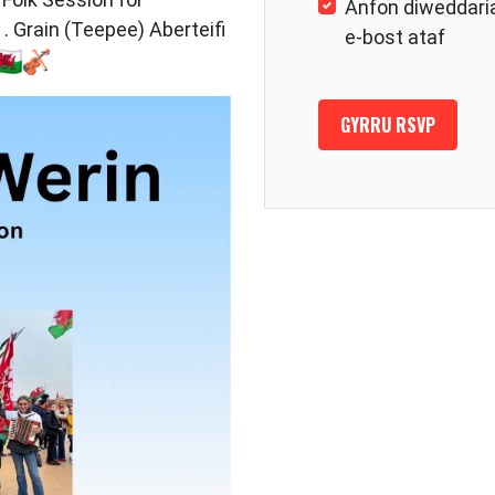
Anfon diweddari
. Grain (Teepee) Aberteifi
e-bost ataf