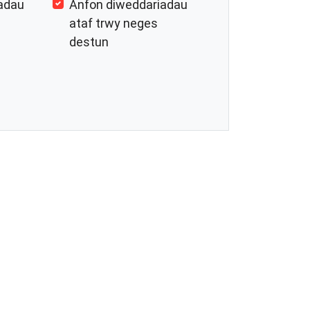
adau
Anfon diweddariadau
ataf trwy neges
destun