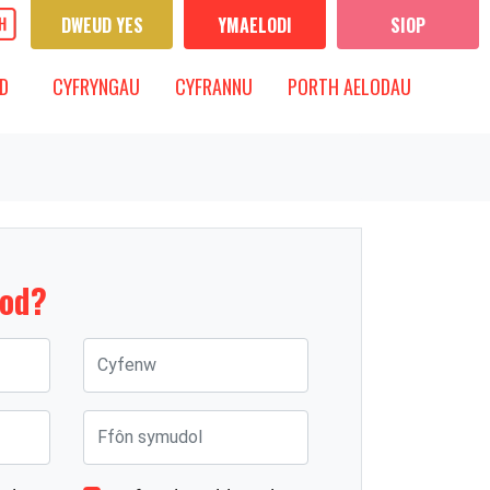
DWEUD YES
YMAELODI
SIOP
CYFRYNGAU
IS-FWYDLEN
DANGOS IS-FWYDLEN
D
CYFRYNGAU
CYFRANNU
PORTH AELODAU
dod?
Cyfenw
Ffôn symudol