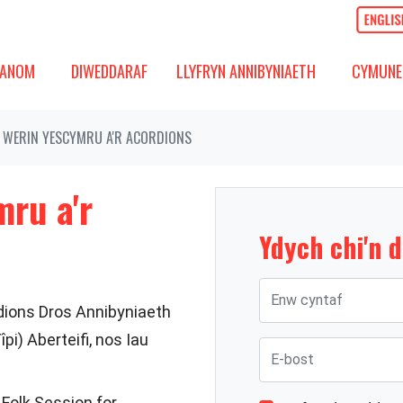
OM
DIWEDDARAF
CYMUNED
GOS IS-FWYDLEN
DANGOS IS-FWYDLEN
(PRESENNOL)
DANGOS 
ANOM
DIWEDDARAF
LLYFRYN ANNIBYNIAETH
CYMUNE
 WERIN YESCYMRU A'R ACORDIONS
ru a'r
Ydych chi'n 
Enw cyntaf
dions Dros Annibyniaeth
pi) Aberteifi, nos Iau
E-bost
Folk Session for