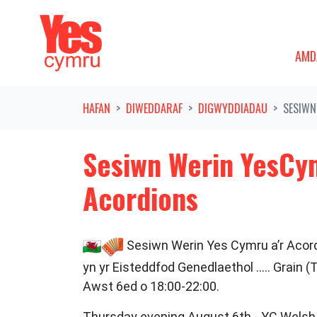
Symud ymlaen o'r llywio
AMDAN
DAN
AMD
HAFAN
DIWEDDARAF
DIGWYDDIADAU
SESIWN
Sesiwn Werin YesCym
Acordions
Sesiwn Werin Yes Cymru a’r Acor
yn yr Eisteddfod Genedlaethol ….. Grain (Tî
Awst 6ed o 18:00-22:00.
Thursday evening August 6th - YC Welsh 