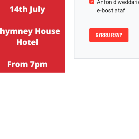
Anfon diweddari
e-bost ataf