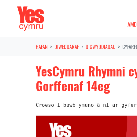
Symud ymlaen o'r llywio
AMDAN
DAN
AMD
HAFAN
DIWEDDARAF
DIGWYDDIADAU
CYFARF
YesCymru Rhymni cy
Gorffenaf 14eg
Croeso i bawb ymuno â ni ar gyfer