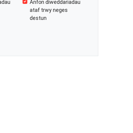
adau
Anfon diweddariadau
ataf trwy neges
destun