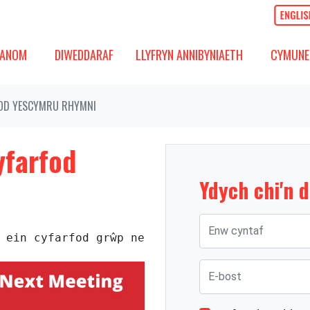
OM
DIWEDDARAF
CYMUNED
GOS IS-FWYDLEN
DANGOS IS-FWYDLEN
(PRESENNOL)
DANGOS 
ANOM
DIWEDDARAF
LLYFRYN ANNIBYNIAETH
CYMUNE
OD YESCYMRU RHYMNI
farfod
Ydych chi'n 
Enw cyntaf
 ein cyfarfod grŵp nesaf yng Ngwesty Rhymney
E-bost