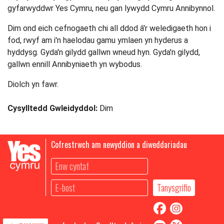
gyfarwyddwr Yes Cymru, neu gan lywydd Cymru Annibynnol.
Dim ond eich cefnogaeth chi all ddod â'r weledigaeth hon i
fod, rwyf am i'n haelodau gamu ymlaen yn hyderus a
hyddysg. Gyda'n gilydd gallwn wneud hyn. Gyda'n gilydd,
gallwn ennill Annibyniaeth yn wybodus.
Diolch yn fawr.
Cysylltedd Gwleidyddol:
Dim
Cofrestrwch am newyddion a diweddariadau