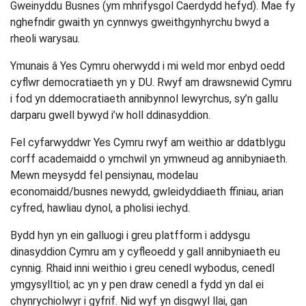
Gweinyddu Busnes (ym mhrifysgol Caerdydd hefyd). Mae fy
nghefndir gwaith yn cynnwys gweithgynhyrchu bwyd a
rheoli warysau.
Ymunais â Yes Cymru oherwydd i mi weld mor enbyd oedd
cyflwr democratiaeth yn y DU. Rwyf am drawsnewid Cymru
i fod yn ddemocratiaeth annibynnol lewyrchus, sy’n gallu
darparu gwell bywyd i’w holl ddinasyddion.
Fel cyfarwyddwr Yes Cymru rwyf am weithio ar ddatblygu
corff academaidd o ymchwil yn ymwneud ag annibyniaeth.
Mewn meysydd fel pensiynau, modelau
economaidd/busnes newydd, gwleidyddiaeth ffiniau, arian
cyfred, hawliau dynol, a pholisi iechyd.
Bydd hyn yn ein galluogi i greu platfform i addysgu
dinasyddion Cymru am y cyfleoedd y gall annibyniaeth eu
cynnig. Rhaid inni weithio i greu cenedl wybodus, cenedl
ymgysylltiol; ac yn y pen draw cenedl a fydd yn dal ei
chynrychiolwyr i gyfrif. Nid wyf yn disgwyl llai, gan