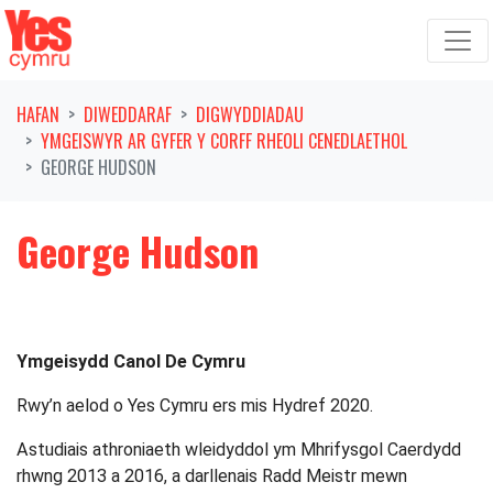
Symud ymlaen o'r llywio
HAFAN
DIWEDDARAF
DIGWYDDIADAU
YMGEISWYR AR GYFER Y CORFF RHEOLI CENEDLAETHOL
GEORGE HUDSON
George Hudson
Ymgeisydd Canol De Cymru
Rwy’n aelod o Yes Cymru ers mis Hydref 2020.
Astudiais athroniaeth wleidyddol ym Mhrifysgol Caerdydd
rhwng 2013 a 2016, a darllenais Radd Meistr mewn