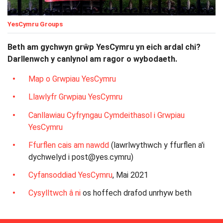
YesCymru Groups
Beth am gychwyn grŵp YesCymru yn eich ardal chi?
Darllenwch y canlynol am ragor o wybodaeth.
Map o Grwpiau YesCymru
Llawlyfr Grwpiau YesCymru
Canllawiau Cyfryngau Cymdeithasol i Grwpiau
YesCymru
Ffurflen cais am nawdd
(lawrlwythwch y ffurflen a'i
dychwelyd i
post@yes.cymru
)
Cyfansoddiad YesCymru
, Mai 2021
Cysylltwch â ni
os hoffech drafod unrhyw beth