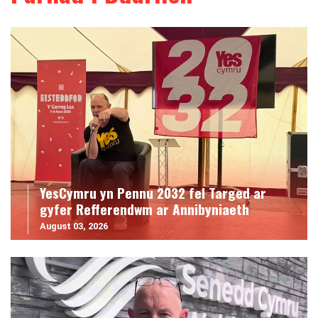
YesCymru yn Pennu 2032 fel Targed ar
gyfer Refferendwm ar Annibyniaeth
August 03, 2026