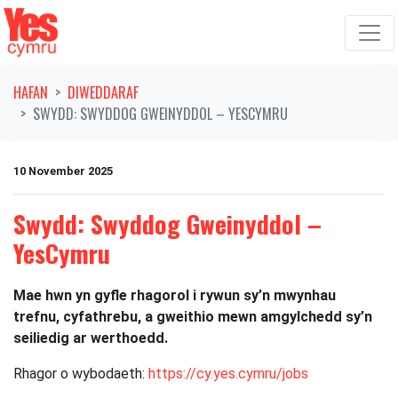
Symud ymlaen o'r llywio
HAFAN
DIWEDDARAF
SWYDD: SWYDDOG GWEINYDDOL – YESCYMRU
10 November 2025
Swydd: Swyddog Gweinyddol –
YesCymru
Mae hwn yn gyfle rhagorol i rywun sy’n mwynhau
trefnu, cyfathrebu, a gweithio mewn amgylchedd sy’n
seiliedig ar werthoedd.
Rhagor o wybodaeth:
https://cy.yes.cymru/jobs