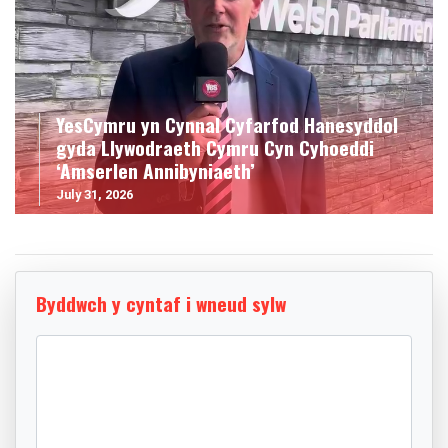
YesCymru yn Cynnal Cyfarfod Hanesyddol
gyda Llywodraeth Cymru Cyn Cyhoeddi
‘Amserlen Annibyniaeth’
July 31, 2026
Byddwch y cyntaf i wneud sylw