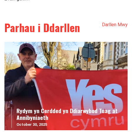
Parhau i Ddarllen
Darllen Mwy
Rydym yn Cerdded yn Ddiarwybod Tuag at
Annibyniaeth
October 30, 2025