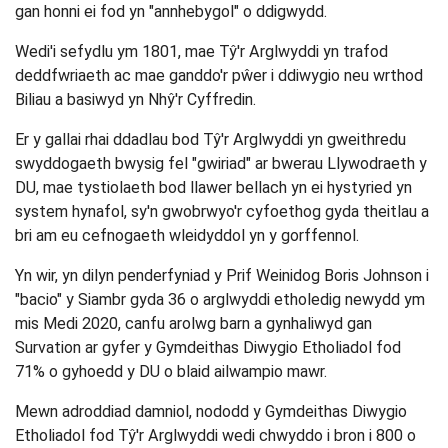
gan honni ei fod yn "annhebygol" o ddigwydd.
Wedi'i sefydlu ym 1801, mae Tŷ'r Arglwyddi yn trafod
deddfwriaeth ac mae ganddo'r pŵer i ddiwygio neu wrthod
Biliau a basiwyd yn Nhŷ'r Cyffredin.
Er y gallai rhai ddadlau bod Tŷ'r Arglwyddi yn gweithredu
swyddogaeth bwysig fel "gwiriad" ar bwerau Llywodraeth y
DU, mae tystiolaeth bod llawer bellach yn ei hystyried yn
system hynafol, sy'n gwobrwyo'r cyfoethog gyda theitlau a
bri am eu cefnogaeth wleidyddol yn y gorffennol.
Yn wir, yn dilyn penderfyniad y Prif Weinidog Boris Johnson i
"bacio" y Siambr gyda 36 o arglwyddi etholedig newydd ym
mis Medi 2020, canfu arolwg barn a gynhaliwyd gan
Survation ar gyfer y Gymdeithas Diwygio Etholiadol fod
71% o gyhoedd y DU o blaid ailwampio mawr.
Mewn adroddiad damniol, nododd y Gymdeithas Diwygio
Etholiadol fod Tŷ'r Arglwyddi wedi chwyddo i bron i 800 o