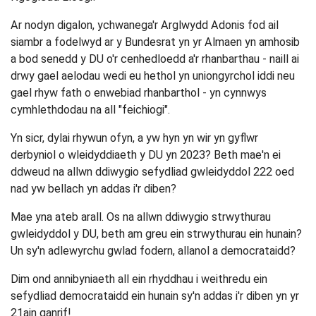
Ar nodyn digalon, ychwanega'r Arglwydd Adonis fod ail
siambr a fodelwyd ar y Bundesrat yn yr Almaen yn amhosib
a bod senedd y DU o'r cenhedloedd a'r rhanbarthau - naill ai
drwy gael aelodau wedi eu hethol yn uniongyrchol iddi neu
gael rhyw fath o enwebiad rhanbarthol - yn cynnwys
cymhlethdodau na all "feichiogi".
Yn sicr, dylai rhywun ofyn, a yw hyn yn wir yn gyflwr
derbyniol o wleidyddiaeth y DU yn 2023? Beth mae'n ei
ddweud na allwn ddiwygio sefydliad gwleidyddol 222 oed
nad yw bellach yn addas i'r diben?
Mae yna ateb arall. Os na allwn ddiwygio strwythurau
gwleidyddol y DU, beth am greu ein strwythurau ein hunain?
Un sy'n adlewyrchu gwlad fodern, allanol a democrataidd?
Dim ond annibyniaeth all ein rhyddhau i weithredu ein
sefydliad democrataidd ein hunain sy'n addas i'r diben yn yr
21ain ganrif!