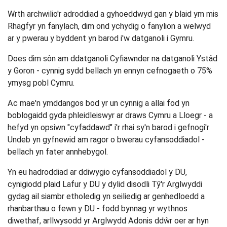
Wrth archwilio'r adroddiad a gyhoeddwyd gan y blaid ym mis
Rhagfyr yn fanylach, dim ond ychydig o fanylion a welwyd
ar y pwerau y byddent yn barod i'w datganoli i Gymru.
Does dim sôn am ddatganoli Cyfiawnder na datganoli Ystâd
y Goron - cynnig sydd bellach yn ennyn cefnogaeth o 75%
ymysg pobl Cymru.
Ac mae'n ymddangos bod yr un cynnig a allai fod yn
boblogaidd gyda phleidleiswyr ar draws Cymru a Lloegr - a
hefyd yn opsiwn "cyfaddawd" i'r rhai sy'n barod i gefnogi'r
Undeb yn gyfnewid am ragor o bwerau cyfansoddiadol -
bellach yn fater annhebygol.
Yn eu hadroddiad ar ddiwygio cyfansoddiadol y DU,
cynigiodd plaid Lafur y DU y dylid disodli Tŷ'r Arglwyddi
gydag ail siambr etholedig yn seiliedig ar genhedloedd a
rhanbarthau o fewn y DU - fodd bynnag yr wythnos
diwethaf, arllwysodd yr Arglwydd Adonis ddŵr oer ar hyn