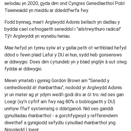
aelodau yn 2020; gyda dim ond Cyngres Genedlaethol Pobl
Tsieineaidd yn meddu ar ddeddfwrfa fwy.
Fodd bynnag, mae'r Arglwydd Adonis bellach yn dadlau y
byddai cael cefnogaeth seneddol i "ailstrwythuro radical"
Tŷ'r Arglwyddi yn wynebu heriau.
Mae hefyd yn tynnu sylw at y gallai peth o'r wrthblaid hefyd
ddod o fewn plaid Lafur y DU ei hun, sydd heb gonsensws
ar ddiwygio. Does dim cytundeb yn y blaid ynglŷn â sut olwg
fyddai ar ddiwygio.
Mewn ymateb i gynnig Gordon Brown am "Senedd y
cenhedloedd a'r rhanbarthau", nododd yr Arglwydd Adonis
yr un mater ag yr ydym wedi'i godi dro ar ôl tro: nid oes gan
Loegr (sy'n cyfrif am fwy nag 80% o boblogaeth y DU)
unrhyw ffurf systematig o ddatganoli. Nid oes ganddi
gynulliadau rhanbarthol - a gorchfygwyd y refferendwm
diwethaf a gynigiodd sefydlu cynulliad rhanbarthol yng
Ngogledd Lloegr.