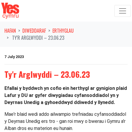
Symud ymlaen o'r llywio
HAFAN
DIWEDDARAF
ERTHYGLAU
TY'R ARGLWYDDI – 23.06.23
7 July 2023
Ty'r Arglwyddi – 23.06.23
Efallai y byddwch yn cofio ein herthygl ar gynigion plaid
Lafur y DU ar gyfer diwygiadau cyfansoddiadol yn y
Deyrnas Unedig a gyhoeddwyd ddiwedd y llynedd.
Mae'r blaid wedi addo ailwampio trefniadau cyfansoddiadol
y Deyrnas Unedig ers tro - gan roi mwy o bwerau i Gymru a'r
Alban dros eu materion eu hunain.