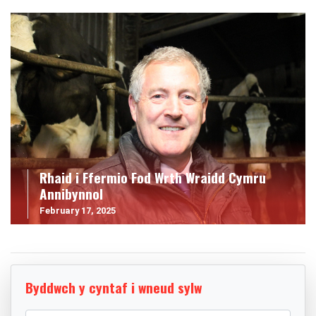
Rhaid i Ffermio Fod Wrth Wraidd Cymru
Annibynnol
February 17, 2025
Byddwch y cyntaf i wneud sylw