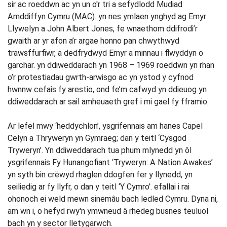
sir ac roeddwn ac yn un o'r tri a sefydlodd Mudiad
Amddiffyn Cymru (MAC). yn nes ymlaen ynghyd ag Emyr
Llywelyn a John Albert Jones, fe wnaethom ddifrodi’r
gwaith ar yr afon a’r argae honno pan chwythwyd
trawsffurfiwr, a dedfrydwyd Emyr a minnau i flwyddyn o
garchar. yn ddiweddarach yn 1968 – 1969 roeddwn yn rhan
o’r protestiadau gwrth-arwisgo ac yn ystod y cyfnod
hwnnw cefais fy arestio, ond fe’m cafwyd yn ddieuog yn
ddiweddarach ar sail amheuaeth gref i mi gael fy fframio.
Ar lefel mwy ‘heddychlon’, ysgrifennais am hanes Capel
Celyn a Thryweryn yn Gymraeg; dan y teitl ‘Cysgod
Tryweryn’. Yn ddiweddarach tua phum mlynedd yn ôl
ysgrifennais Fy Hunangofiant ‘Tryweryn: A Nation Awakes’
yn syth bin crëwyd rhaglen ddogfen fer y llynedd, yn
seiliedig ar fy llyfr, o dan y teitl ‘Y Cymro’. efallai i rai
ohonoch ei weld mewn sinemâu bach ledled Cymru. Dyna ni,
am wn i, o hefyd rwy'n ymwneud â rhedeg busnes teuluol
bach yn y sector lletygarwch.