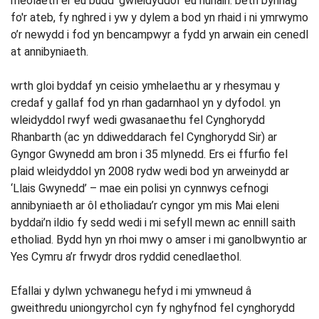
rheolaeth er eu budd ‘gwleidyddol’ eu hunain. beth bynnag
fo'r ateb, fy nghred i yw y dylem a bod yn rhaid i ni ymrwymo
o’r newydd i fod yn bencampwyr a fydd yn arwain ein cenedl
at annibyniaeth.
wrth gloi byddaf yn ceisio ymhelaethu ar y rhesymau y
credaf y gallaf fod yn rhan gadarnhaol yn y dyfodol. yn
wleidyddol rwyf wedi gwasanaethu fel Cynghorydd
Rhanbarth (ac yn ddiweddarach fel Cynghorydd Sir) ar
Gyngor Gwynedd am bron i 35 mlynedd. Ers ei ffurfio fel
plaid wleidyddol yn 2008 rydw wedi bod yn arweinydd ar
‘Llais Gwynedd’ – mae ein polisi yn cynnwys cefnogi
annibyniaeth ar ôl etholiadau’r cyngor ym mis Mai eleni
byddai’n ildio fy sedd wedi i mi sefyll mewn ac ennill saith
etholiad. Bydd hyn yn rhoi mwy o amser i mi ganolbwyntio ar
Yes Cymru a’r frwydr dros ryddid cenedlaethol.
Efallai y dylwn ychwanegu hefyd i mi ymwneud â
gweithredu uniongyrchol cyn fy nghyfnod fel cynghorydd