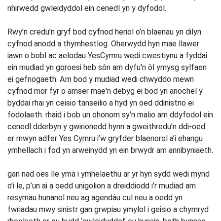
nhirwedd gwleidyddol ein cenedl yn y dyfodol.
Rwy’n credu’n gryf bod cyfnod heriol o’n blaenau yn dilyn
cyfnod anodd a thymhestlog. Oherwydd hyn mae llawer
iawn o bobl ac aelodau YesCymru wedi cwestiynu a fyddai
ein mudiad yn goroesi heb sôn am dyfu'n ôl ymysg sylfaen
ei gefnogaeth. Am bod y mudiad wedi chwyddo mewn
cyfnod mor fyr o amser mae'n debyg ei bod yn anochel y
byddai rhai yn ceisio tanseilio a hyd yn oed ddinistrio ei
fodolaeth. rhaid i bob un ohonom sy’n malio am ddyfodol ein
cenedl dderbyn y gwirionedd hynn a gweithredu’n ddi-oed
er mwyn adfer Yes Cymru i’w gryfder blaenorol a’i ehangu
ymhellach i fod yn arweinydd yn ein brwydr am annibyniaeth.
gan nad oes lle yma i ymhelaethu ar yr hyn sydd wedi mynd
o’i le, p’un ai a oedd unigolion a dreiddiodd i’r mudiad am
resymau hunanol neu ag agendâu cul neu a oedd yn
fwriadau mwy sinistr gan grwpiau ymylol i geisio a chymryd