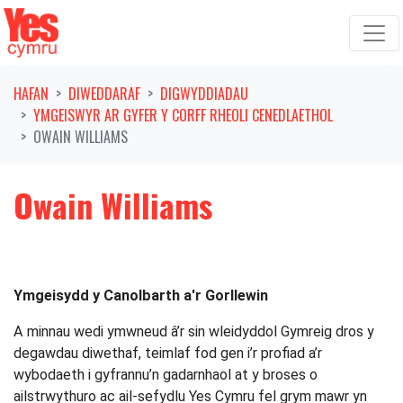
Symud ymlaen o'r llywio
HAFAN
DIWEDDARAF
DIGWYDDIADAU
YMGEISWYR AR GYFER Y CORFF RHEOLI CENEDLAETHOL
OWAIN WILLIAMS
Owain Williams
Ymgeisydd y Canolbarth a'r Gorllewin
A minnau wedi ymwneud â’r sin wleidyddol Gymreig dros y
degawdau diwethaf, teimlaf fod gen i’r profiad a’r
wybodaeth i gyfrannu’n gadarnhaol at y broses o
ailstrwythuro ac ail-sefydlu Yes Cymru fel grym mawr yn