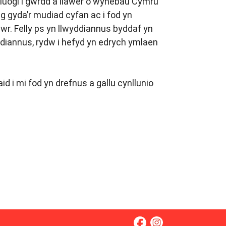
luogi i gwrdd â llawer o wynebau Cymru
 gyda’r mudiad cyfan ac i fod yn
r. Felly ps yn llwyddiannus byddaf yn
ddiannus, rydw i hefyd yn edrych ymlaen
d i mi fod yn drefnus a gallu cynllunio