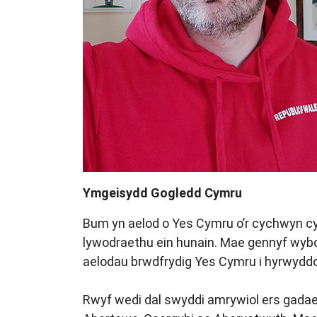
Ymgeisydd Gogledd Cymru
Bum yn aelod o Yes Cymru o’r cychwyn cy
lywodraethu ein hunain. Mae gennyf wybo
aelodau brwdfrydig Yes Cymru i hyrwyddo 
Rwyf wedi dal swyddi amrywiol ers gadael