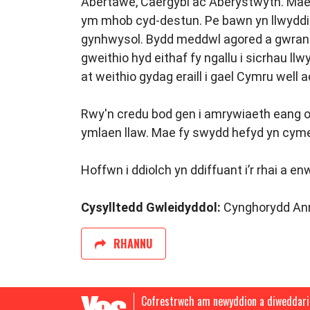
Abertawe, Caergybi ac Aberystwyth. Mae 
ym mhob cyd-destun. Pe bawn yn llwyddian
gynhwysol. Bydd meddwl agored a gwrando
gweithio hyd eithaf fy ngallu i sicrhau l
at weithio gydag eraill i gael Cymru well 
Rwy'n credu bod gen i amrywiaeth eang o s
ymlaen llaw. Mae fy swydd hefyd yn cymel
Hoffwn i ddiolch yn ddiffuant i’r rhai a e
Cysylltedd Gwleidyddol:
Cynghorydd Anni
RHANNU
Cofrestrwch am newyddion a diweddar