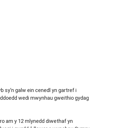
sy’n galw ein cenedl yn gartref i
ynyddoedd wedi mwynhau gweithio gydag
thro am y 12 mlynedd diwethaf yn