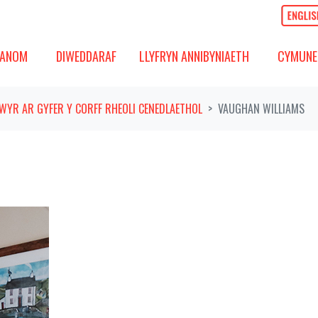
OM
DIWEDDARAF
CYMUNED
GOS IS-FWYDLEN
DANGOS IS-FWYDLEN
(PRESENNOL)
DANGOS 
ANOM
DIWEDDARAF
LLYFRYN ANNIBYNIAETH
CYMUNE
WYR AR GYFER Y CORFF RHEOLI CENEDLAETHOL
VAUGHAN WILLIAMS