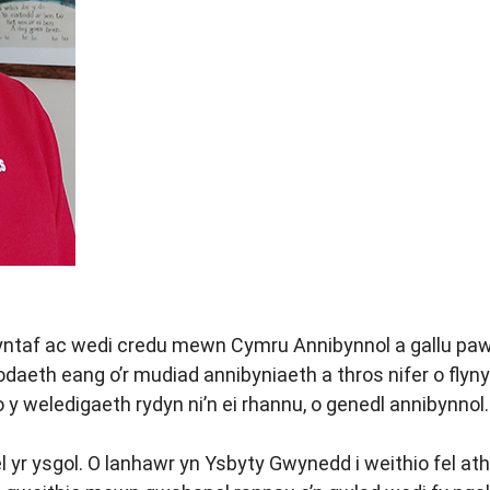
ntaf ac wedi credu mewn Cymru Annibynnol a gallu pawb 
daeth eang o’r mudiad annibyniaeth a thros nifer o fl
y weledigaeth rydyn ni’n ei rhannu, o genedl annibynnol.
 yr ysgol. O lanhawr yn Ysbyty Gwynedd i weithio fel a