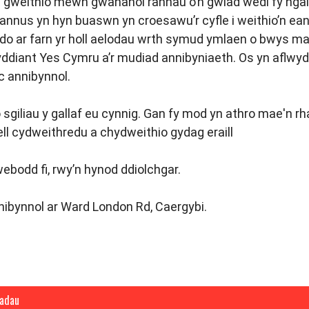
gweithio mewn gwahanol rannau o’n gwlad wedi fy ngal
nus yn hyn buaswn yn croesawu’r cyfle i weithio’n eang
 ar farn yr holl aelodau wrth symud ymlaen o bwys maw
lwyddiant Yes Cymru a’r mudiad annibyniaeth. Os yn aflwy
ac annibynnol.
giliau y gallaf eu cynnig. Gan fy mod yn athro mae'n rhai
l cydweithredu a chydweithio gydag eraill
nwebodd fi, rwy’n hynod ddiolchgar.
bynnol ar Ward London Rd, Caergybi.
iadau