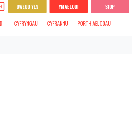
DWEUD YES
YMAELODI
SIOP
CYFRYNGAU
IS-FWYDLEN
DANGOS IS-FWYDLEN
D
CYFRYNGAU
CYFRANNU
PORTH AELODAU