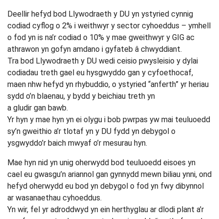
Deellir hefyd bod Llywodraeth y DU yn ystyried cynnig
codiad cyflog o 2% i weithwyr y sector cyhoeddus – ymhell
o fod yn is na’r codiad o 10% y mae gweithwyr y GIG ac
athrawon yn gofyn amdano i gyfateb â chwyddiant.
Tra bod Llywodraeth y DU wedi ceisio pwysleisio y dylai
codiadau treth gael eu hysgwyddo gan y cyfoethocaf,
maen nhw hefyd yn rhybuddio, o ystyried “anferth” yr heriau
sydd o’n blaenau, y bydd y beichiau treth yn
a gludir gan bawb.
Yr hyn y mae hyn yn ei olygu i bob pwrpas yw mai teuluoedd
sy’n gweithio a’r tlotaf yn y DU fydd yn debygol o
ysgwyddo’r baich mwyaf o’r mesurau hyn.
Mae hyn nid yn unig oherwydd bod teuluoedd eisoes yn
cael eu gwasgu’n ariannol gan gynnydd mewn biliau ynni, ond
hefyd oherwydd eu bod yn debygol o fod yn fwy dibynnol
ar wasanaethau cyhoeddus.
Yn wir, fel yr adroddwyd yn ein herthyglau ar dlodi plant a’r