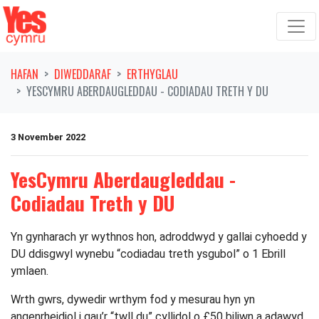
Symud ymlaen o'r llywio
HAFAN
DIWEDDARAF
ERTHYGLAU
YESCYMRU ABERDAUGLEDDAU - CODIADAU TRETH Y DU
3 November 2022
YesCymru Aberdaugleddau -
Codiadau Treth y DU
Yn gynharach yr wythnos hon, adroddwyd y gallai cyhoedd y
DU ddisgwyl wynebu “codiadau treth ysgubol” o 1 Ebrill
ymlaen.
Wrth gwrs, dywedir wrthym fod y mesurau hyn yn
angenrheidiol i gau’r “twll du” cyllidol o £50 biliwn a adawyd