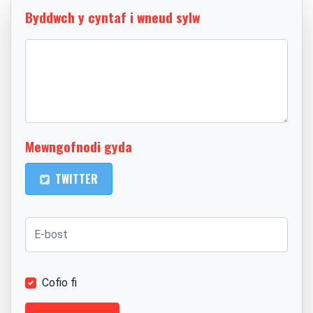
Byddwch y cyntaf i wneud sylw
Mewngofnodi gyda
TWITTER
Cofio fi