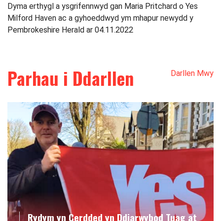
Dyma erthygl a ysgrifennwyd gan Maria Pritchard o Yes
Milford Haven ac a gyhoeddwyd ym mhapur newydd y
Pembrokeshire Herald ar 04.11.2022
Parhau i Ddarllen
Darllen Mwy
Rydym yn Cerdded yn Ddiarwybod Tuag at