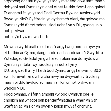
argyfwng costau byw yn ystod y misoedd diwethaf, mae’n
debygol mai Cymru sy’n cael ei heffeithio fwyaf gan galedi.
Er enghraifft, yn ystod Dadl Costau Byw ac Ansicrwydd
Bwyd yn Nhŷ’r Cyffredin yn gynharach eleni, datgelwyd mai
Cymru sydd â’r cyfraddau tlodi uchaf yn y DU, gydag un o
bob pedwar.
pobl sy'n byw mewn tlodi.
Mewn arwydd arall o sut mae’r argyfwng costau byw yn
effeithio ar Gymru, dangosodd dadansoddiad o’r Swyddfa
Ystadegau Gwladol yn gynharach eleni mai defnyddwyr
Cymru sy’n talu’r cyfraddau ynni uchaf yn y
DU, er gwaethaf y ffaith bod Cymru, ar gyfanswm o 30.2
awr Terawat, yn cynhyrchu mwy na dwywaith y trydan y
mae’n ei ddefnyddio ac mae’n allforiwr net o drydan i
weddill y DU!
Fodd bynnag, y ffaith amdani yw bod Cymru’n cael ei
chosbi’n anfwriadol gan benderfyniadau a wneir yn San
Steffan ac yn sicr yn dwyn y baich mwyaf ohonynt.