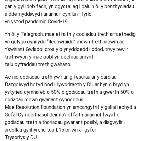
gan y gyllideb fach, yn ogystal ag i dalu’n ôl y benthyciadau
a ddefnyddiwyd i ariannu’r cynllun ffyrlo.
yn ystod pandemig Covid-19.
Yn ôl y Telegraph, mae effaith y codiadau treth arfaethedig
yn golygu cynnydd “llechwraidd” mewn treth incwm ac
Yswiriant Gwladol dros y blynyddoedd i ddod, trwy rewi’r
trothwyon y mae pobl yn dechrau arnynt.
talu cyfraddau treth gwahanol.
Ac nid codiadau treth yw'r unig fesurau ar y cardiau.
Datgelwyd hefyd bod Llywodraeth y DU ar hyn o bryd yn
ystyried cymhareb o 50% o godiadau treth a gwerth 50% o
doriadau mewn gwariant cyhoeddus.
Mae Resolution Foundation yn amcangyfrif y gallai Iechyd a
Gofal Cymdeithasol deimlo’r effaith ariannol fwyaf o
godiadau treth a thoriadau gwariant posibl, a disgwylir i
ardollau gynhyrchu tua £15 biliwn ar gyfer
Trysorlys y DU.