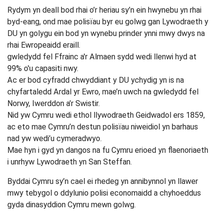
Rydym yn deall bod rhai o’r heriau sy’n ein hwynebu yn rhai
byd-eang, ond mae polisïau byr eu golwg gan Lywodraeth y
DU yn golygu ein bod yn wynebu prinder ynni mwy dwys na
rhai Ewropeaidd eraill.
gwledydd fel Ffrainc a'r Almaen sydd wedi llenwi hyd at
99% o'u capasiti nwy.
Ac er bod cyfradd chwyddiant y DU ychydig yn is na
chyfartaledd Ardal yr Ewro, mae’n uwch na gwledydd fel
Norwy, Iwerddon a’r Swistir.
Nid yw Cymru wedi ethol llywodraeth Geidwadol ers 1859,
ac eto mae Cymru’n destun polisïau niweidiol yn barhaus
nad yw wedi’u cymeradwyo.
Mae hyn i gyd yn dangos na fu Cymru erioed yn flaenoriaeth
i unrhyw Lywodraeth yn San Steffan.
Byddai Cymru sy’n cael ei rhedeg yn annibynnol yn llawer
mwy tebygol o ddylunio polisi economaidd a chyhoeddus
gyda dinasyddion Cymru mewn golwg.