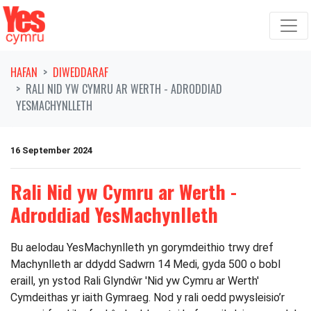
Symud ymlaen o'r llywio
HAFAN
DIWEDDARAF
RALI NID YW CYMRU AR WERTH - ADRODDIAD
YESMACHYNLLETH
16 September 2024
Rali Nid yw Cymru ar Werth -
Adroddiad YesMachynlleth
Bu aelodau YesMachynlleth yn gorymdeithio trwy dref
Machynlleth ar ddydd Sadwrn 14 Medi, gyda 500 o bobl
eraill, yn ystod Rali Glyndŵr 'Nid yw Cymru ar Werth'
Cymdeithas yr iaith Gymraeg. Nod y rali oedd pwysleisio’r