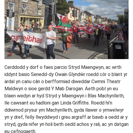
Cerddodd y dorf o faes parcio Stryd Maengwyn, ac wrth
iddynt basio Senedd-dy Owain Glyndŵr roedd côr o blant yr
ardal yn canu cân o berfformiad diweddar Cwmni Theatr
Maldwyn o sioe gerdd Y Mab Darogan. Aeth pobl yn eu
blaen wedyn ar hyd Stryd y Maengwyn i Blas Machynlleth,
lle cawsant eu hadloni gan Linda Griffiths. Roedd hi’n
ddiwrnod prysur ym Machynlleth, gyda llawer o ymwelwyr
yn y dref, felly llwyddwyd i greu argraff ar bawb a oedd ar y
stryd, gyda nifer yn holi beth oedd achos y rali, ac yn datgan
eu cefnogaeth.