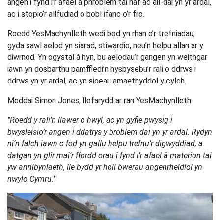
angen i fynd i’r afael â phroblem tai haf ac ail-dai yn yr ardal,
ac i stopio’r allfudiad o bobl ifanc o’r fro.
Roedd YesMachynlleth wedi bod yn rhan o’r trefniadau,
gyda sawl aelod yn siarad, stiwardio, neu’n helpu allan ar y
diwrnod. Yn ogystal â hyn, bu aelodau’r gangen yn weithgar
iawn yn dosbarthu pamffledi’n hysbysebu’r rali o ddrws i
ddrws yn yr ardal, ac yn sioeau amaethyddol y cylch.
Meddai Simon Jones, llefarydd ar ran YesMachynlleth:
"Roedd y rali’n llawer o hwyl, ac yn gyfle pwysig i
bwysleisio’r angen i ddatrys y broblem dai yn yr ardal. Rydyn
ni’n falch iawn o fod yn gallu helpu trefnu’r digwyddiad, a
datgan yn glir mai’r ffordd orau i fynd i’r afael â materion tai
yw annibyniaeth, lle bydd yr holl bwerau angenrheidiol yn
nwylo Cymru."