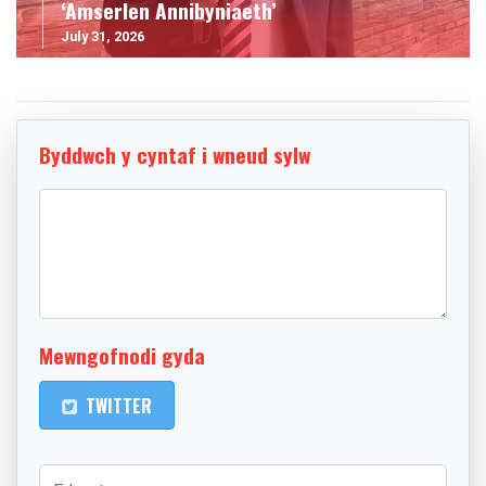
‘Amserlen Annibyniaeth’
July 31, 2026
Byddwch y cyntaf i wneud sylw
Mewngofnodi gyda
TWITTER