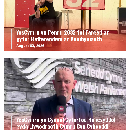
YesCymru yn Pennu 2032 fel Targed ar
gyfer Refferendwm ar Annibyniaeth
August 03, 2026
YesCymru yn Cynnal Cyfarfod Hanesyddol
gyda Llywodraeth Cymru Cyn Cyhoeddi