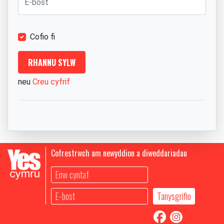
Cofio fi
neu
Creu cyfrif
Cofrestrwch am newyddion a diweddariadau