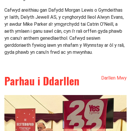
Cafwyd areithiau gan Dafydd Morgan Lewis o Gymdeithas
yr Iaith, Delyth Jewell AS, y cynghorydd lleol Alwyn Evans,
yr awdur Mike Parker a’r ymgyrchydd tai Catrin O’Neill, a
aeth ymlaen i ganu sawl cân, cyn i’r rali orffen gyda phawb
yn canu’r anthem genedlaethol. Cafwyd sesiwn
gerddoriaeth fywiog iawn yn nhafarn y Wynnstay ar ôl y rali,
gyda phawb yn canu’n frwd ac yn mwynhau.
Parhau i Ddarllen
Darllen Mwy