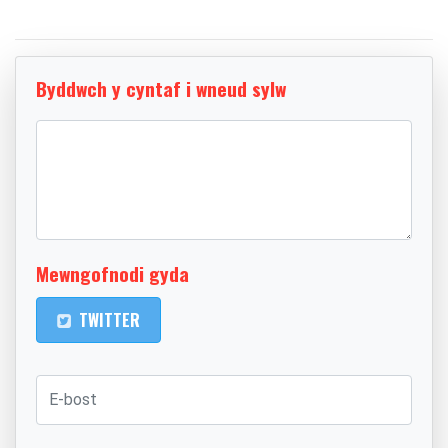
Byddwch y cyntaf i wneud sylw
Mewngofnodi gyda
TWITTER