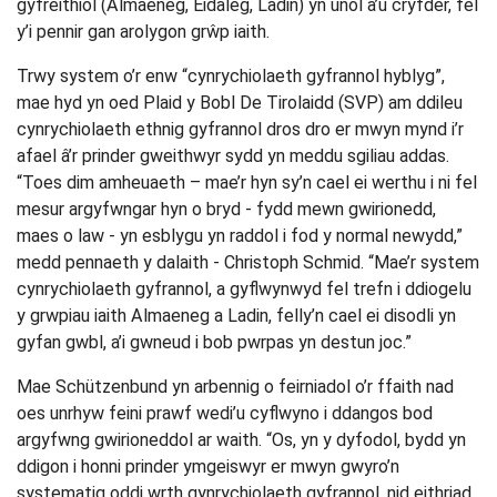
gyfreithiol (Almaeneg, Eidaleg, Ladin) yn unol â’u cryfder, fel
y’i pennir gan arolygon grŵp iaith.
Trwy system o’r enw “cynrychiolaeth gyfrannol hyblyg”,
mae hyd yn oed Plaid y Bobl De Tirolaidd (SVP) am ddileu
cynrychiolaeth ethnig gyfrannol dros dro er mwyn mynd i’r
afael â’r prinder gweithwyr sydd yn meddu sgiliau addas.
“Toes dim amheuaeth – mae’r hyn sy’n cael ei werthu i ni fel
mesur argyfwngar hyn o bryd - fydd mewn gwirionedd,
maes o law - yn esblygu yn raddol i fod y normal newydd,”
medd pennaeth y dalaith - Christoph Schmid. “Mae’r system
cynrychiolaeth gyfrannol, a gyflwynwyd fel trefn i ddiogelu
y grwpiau iaith Almaeneg a Ladin, felly’n cael ei disodli yn
gyfan gwbl, a’i gwneud i bob pwrpas yn destun joc.”
Mae Schützenbund yn arbennig o feirniadol o’r ffaith nad
oes unrhyw feini prawf wedi’u cyflwyno i ddangos bod
argyfwng gwirioneddol ar waith. “Os, yn y dyfodol, bydd yn
ddigon i honni prinder ymgeiswyr er mwyn gwyro’n
systematig oddi wrth gynrychiolaeth gyfrannol, nid eithriad