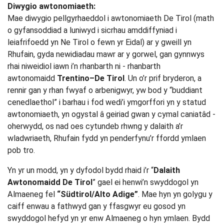
Diwygio awtonomiaeth:
Mae diwygio pellgyrhaeddol i awtonomiaeth De Tirol (math
o gyfansoddiad a luniwyd i sicrhau amddiffyniad i
leiafrifoedd yn Ne Tirol o fewn yr Eidal) ar y gweill yn
Rhufain, gyda newidiadau mawr ar y gorwel, gan gynnwys
rhai niweidiol iawn i’n rhanbarth ni - rhanbarth
awtonomaidd
Trentino–De Tirol
. Un o’r prif bryderon, a
rennir gan y rhan fwyaf o arbenigwyr, yw bod y “buddiant
cenedlaethol” i barhau i fod wedi’i ymgorffori yn y statud
awtonomiaeth, yn ogystal â geiriad gwan y cymal caniatâd -
oherwydd, os nad oes cytundeb rhwng y dalaith a’r
wladwriaeth, Rhufain fydd yn penderfynu’r ffordd ymlaen
pob tro.
Yn yr un modd, yn y dyfodol bydd rhaid i’r “
Dalaith
Awtonomaidd De Tirol
” gael ei henwi’n swyddogol yn
Almaeneg fel
“Südtirol/Alto Adige”
. Mae hyn yn golygu y
caiff enwau a fathwyd gan y ffasgwyr eu gosod yn
swyddogol hefyd yn yr enw Almaeneg o hyn ymlaen. Bydd