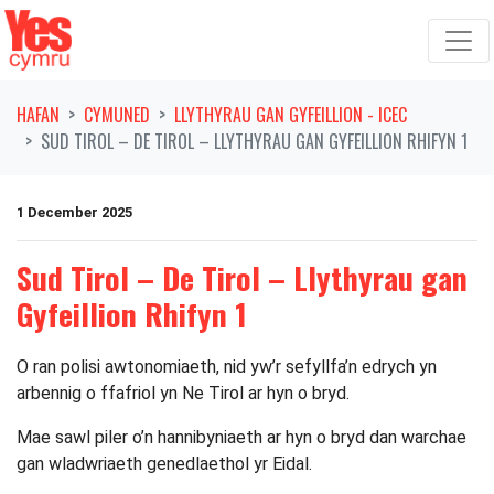
Symud ymlaen o'r llywio
HAFAN
CYMUNED
LLYTHYRAU GAN GYFEILLION - ICEC
SUD TIROL – DE TIROL – LLYTHYRAU GAN GYFEILLION RHIFYN 1
1 December 2025
Sud Tirol – De Tirol – Llythyrau gan
Gyfeillion Rhifyn 1
O ran polisi awtonomiaeth, nid yw’r sefyllfa’n edrych yn
arbennig o ffafriol yn Ne Tirol ar hyn o bryd.
Mae sawl piler o’n hannibyniaeth ar hyn o bryd dan warchae
gan wladwriaeth genedlaethol yr Eidal.