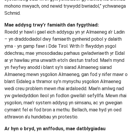
mohono mwyach, ond newid trywydd bwriadol,” ychwanega
Schmid.
Mae addysg trwy’r famiaith dan fygythiad:
Roedd yr hawl i gael eich addysgu yn yr Almaeneg a’r Ladin
– yn draddodiadol dwy famiaeth gynhenid pobol y dalaith
yma - yn gamp fawr i Dde Tirol. Wrth i’r flwyddyn ysgol
ddechrau, mae ymosodiadau parhaus gwladwriaeth yr Eidal
ar yr hawliau yma unwaith eto’n destun trafod. Mae’n mynd
yn fwyfwy anodd i blant sy’n siarad Almaeneg siarad
Almaeneg mewn ysgolion Almaeneg, gan fod y nifer mawr o
blant Eidaleg a thramor sy’n mynychu ysgolion Almaeneg
wedi creu problem mewn rhai ardaloedd. Mae’n amlwg nad
yw gwleidyddion lleol yn fodlon gwella’r sefyllfa. Mewn rhai
ysgolion, mae’r system addysg yn simsanu, ac yn gwegian
cymaint fel ei fod bron a methu. Bellach, mae hyd yn oed
athrawon a’u hundebau yn protestio.
Ar hyn o bryd, yn anffodus, mae datblygiadau