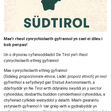
Mae’r rheol cynrychiolaeth gyfrannol yn cael ei dileu i
bob pwrpas!
Un o drysorau cyfansoddiadol De Tirol yw’r rheol
cynrychiolaeth ethnig gyfrannol:
Mae cynrychiolaeth ethnig gyfrannol
(Eidaleg:
proporzionale etnica
, Ladin:
proporz etnich
) yn reol
gyfreithiol a sefydlwyd gan Statud Awtonomiaeth, a
ddefnyddir yn Ne Tirol wrth ddyrannu swyddi yn y sector
cyhoeddus, dosbarthu buddion cymdeithasol cyhoeddus, a
chyfeiriad cyllideb weinyddol y dalaith. Mae’n gwarantu
ystyriaeth gyfrannol i’r tair grŵp iaith a gydnabyddir yn