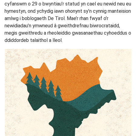
cyfanswm o 29 o bwyntiau’r statud yn cael eu newid neu eu
hymestyn, ond ychydig iawn ohonynt sy’n cynnig manteision
amlwg i boblogaeth De Tirol. Mae’r rhan fwyaf o’r
newidiadau’n ymwneud â gweithdrefnau biwrocrataidd,
megis gweithredu a rheoleiddio gwasanaethau cyhoeddus o
ddiddordeb talaithol a lleol.