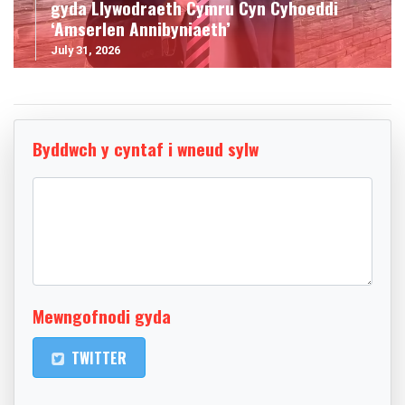
gyda Llywodraeth Cymru Cyn Cyhoeddi
‘Amserlen Annibyniaeth’
July 31, 2026
Byddwch y cyntaf i wneud sylw
Mewngofnodi gyda
TWITTER