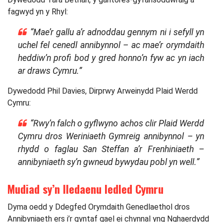
fagwyd yn y Rhyl:
“Mae’r gallu a’r adnoddau gennym ni i sefyll yn
uchel fel cenedl annibynnol – ac mae’r orymdaith
heddiw’n profi bod y gred honno’n fyw ac yn iach
ar draws Cymru.”
Dywedodd Phil Davies, Dirprwy Arweinydd Plaid Werdd
Cymru:
“Rwy’n falch o gyflwyno achos clir Plaid Werdd
Cymru dros Weriniaeth Gymreig annibynnol – yn
rhydd o faglau San Steffan a’r Frenhiniaeth –
annibyniaeth sy’n gwneud bywydau pobl yn well.”
Mudiad sy’n lledaenu ledled Cymru
Dyma oedd y Ddegfed Orymdaith Genedlaethol dros
Annibyniaeth ers i’r gyntaf gael ei chynnal yng Nghaerdydd