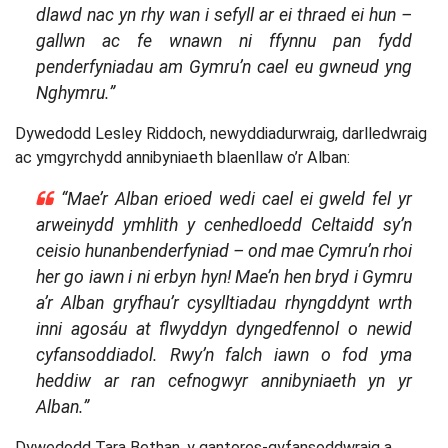
dlawd nac yn rhy wan i sefyll ar ei thraed ei hun –
gallwn ac fe wnawn ni ffynnu pan fydd
penderfyniadau am Gymru’n cael eu gwneud yng
Nghymru.”
Dywedodd Lesley Riddoch, newyddiadurwraig, darlledwraig
ac ymgyrchydd annibyniaeth blaenllaw o’r Alban:
“Mae’r Alban erioed wedi cael ei gweld fel yr
arweinydd ymhlith y cenhedloedd Celtaidd sy’n
ceisio hunanbenderfyniad – ond mae Cymru’n rhoi
her go iawn i ni erbyn hyn! Mae’n hen bryd i Gymru
a’r Alban gryfhau’r cysylltiadau rhyngddynt wrth
inni agosáu at flwyddyn dyngedfennol o newid
cyfansoddiadol. Rwy’n falch iawn o fod yma
heddiw ar ran cefnogwyr annibyniaeth yn yr
Alban.”
Dywedodd Tara Bethan, y gantores-gyfansoddwraig a