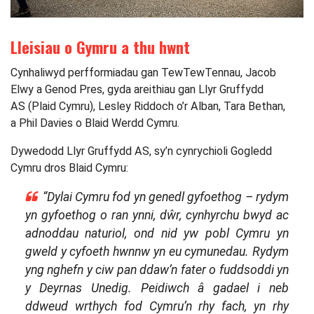
Lleisiau o Gymru a thu hwnt
Cynhaliwyd perfformiadau gan TewTewTennau, Jacob
Elwy a Genod Pres, gyda areithiau gan Llyr Gruffydd
AS (Plaid Cymru), Lesley Riddoch o’r Alban, Tara Bethan,
a Phil Davies o Blaid Werdd Cymru.
Dywedodd Llyr Gruffydd AS, sy’n cynrychioli Gogledd
Cymru dros Blaid Cymru:
“Dylai Cymru fod yn genedl gyfoethog – rydym
yn gyfoethog o ran ynni, dŵr, cynhyrchu bwyd ac
adnoddau naturiol, ond nid yw pobl Cymru yn
gweld y cyfoeth hwnnw yn eu cymunedau. Rydym
yng nghefn y ciw pan ddaw’n fater o fuddsoddi yn
y Deyrnas Unedig. Peidiwch â gadael i neb
ddweud wrthych fod Cymru’n rhy fach, yn rhy