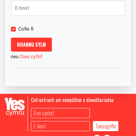
Cofio fi
neu
Creu cyfrif
Cofrestrwch am newyddion a diweddariadau