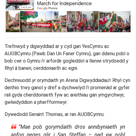
Trefnwyd y digwyddiad ar y cyd gan YesCymru ac
AUOBCymru (Pawb Dan Un Faner Cymru), gan ddenu pobl o
bob cwr o Gymru i’r arfordir gogleddol a llenwi strydoedd y
Rhyl â baneri, cerddoriaeth ac egni.
Dechreuodd yr orymdaith yn Arena Digwyddiadau’r Rhyl cyn
deithio trwy ganol y dref a dychwelyd i’r promenâd ar gyfer
rali gyda cherddoriaeth fyw ac areithiau gan ymgyrchwyr,
gwleidyddion a pherfformwyr.
Dywedodd Geraint Thomas, ar ran AUOBCymru:
“Mae pob gorymdaith dros annibyniaeth yn
anfon neges glir i San Steffan – nad yw pobl