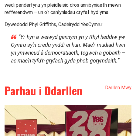
wedi penderfynu yn pleidleisio dros annibyniaeth mewn
refferendwm – un o’r canlyniadau cryfaf hyd yma.
Dywedodd Phyl Griffiths, Cadeirydd YesCymru:
“Yr hyn a welwyd gennym yn y Rhyl heddiw yw
Cymru sy’n credu ynddi ei hun. Mae’r mudiad hwn
yn ymwneud â democratiaeth, tegwch a gobaith –
ac mae’n tyfu’n gryfach gyda phob gorymdaith.”
Parhau i Ddarllen
Darllen Mwy