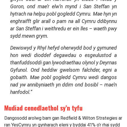
Goron, ond mae’r elw’n mynd i San Steffan yn
hytrach na helpu pobl gogledd Cymru. Mae hyn yn
enghraifft glir arall o pam na all Cymru ddibynnu
ar San Steffan i weithredu er ein lles – waeth pwy
sydd mewn grym.
Dewiswyd y Rhyl hefyd oherwydd bod y gymuned
hon wedi dioddef degawdau o esgeulustod a
thanfuddsoddi gan lywodraethau olynol y Deyrnas
Gyfunol. Ond heddiw gwelsom falchder, egni a
gobaith. Mae pobl gogledd Cymru wedi dangos
nad yw annibyniaeth yn ddim ond bosibl – mae’n
hanfodol.”
Mudiad cenedlaethol sy’n tyfu
Dangosodd arolwg barn gan Redfield & Wilton Strategies ar
ran YesCymru yn gynharach eleni y byddai 41% o’r rhai sydd