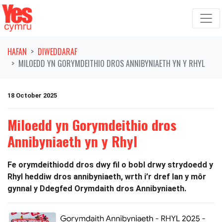
Symud ymlaen o'r llywio
HAFAN
DIWEDDARAF
MILOEDD YN GORYMDEITHIO DROS ANNIBYNIAETH YN Y RHYL
18 October 2025
Miloedd yn Gorymdeithio dros
Annibyniaeth yn y Rhyl
Fe orymdeithiodd dros dwy fil o bobl drwy strydoedd y
Rhyl heddiw dros annibyniaeth, wrth i’r dref lan y môr
gynnal y Ddegfed Orymdaith dros Annibyniaeth.