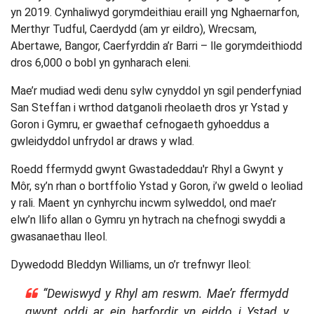
yn 2019. Cynhaliwyd gorymdeithiau eraill yng Nghaernarfon,
Merthyr Tudful, Caerdydd (am yr eildro), Wrecsam,
Abertawe, Bangor, Caerfyrddin a’r Barri – lle gorymdeithiodd
dros 6,000 o bobl yn gynharach eleni.
Mae’r mudiad wedi denu sylw cynyddol yn sgil penderfyniad
San Steffan i wrthod datganoli rheolaeth dros yr Ystad y
Goron i Gymru, er gwaethaf cefnogaeth gyhoeddus a
gwleidyddol unfrydol ar draws y wlad.
Roedd ffermydd gwynt Gwastadeddau'r Rhyl a Gwynt y
Môr, sy’n rhan o bortffolio Ystad y Goron, i’w gweld o leoliad
y rali. Maent yn cynhyrchu incwm sylweddol, ond mae’r
elw’n llifo allan o Gymru yn hytrach na chefnogi swyddi a
gwasanaethau lleol.
Dywedodd Bleddyn Williams, un o’r trefnwyr lleol:
“Dewiswyd y Rhyl am reswm. Mae’r ffermydd
gwynt oddi ar ein harfordir yn eiddo i Ystad y