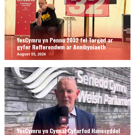
YesCymru yn Pennu 2032 fel Targed ar
gyfer Refferendwm ar Annibyniaeth
August 03, 2026
YesCymru yn Cynnal Cyfarfod Hanesyddol