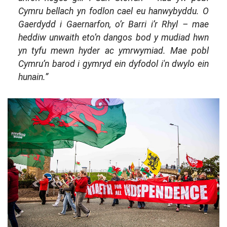
Cymru bellach yn fodlon cael eu hanwybyddu. O
Gaerdydd i Gaernarfon, o’r Barri i’r Rhyl – mae
heddiw unwaith eto’n dangos bod y mudiad hwn
yn tyfu mewn hyder ac ymrwymiad. Mae pobl
Cymru’n barod i gymryd ein dyfodol i'n dwylo ein
hunain.”