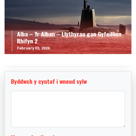
Alba – Yr Alban – Llythyrau gan Gyfeillion
Rhifyn 2
February 03, 2026
Byddwch y cyntaf i wneud sylw