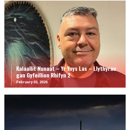
Kalaallit Nunaat – Yr Ynys Las – Llythyrau
gan Gyfeillion Rhifyn 2
February 03, 2026