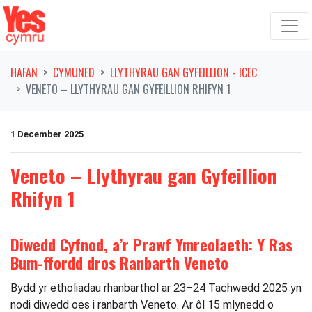
Symud ymlaen o'r llywio
HAFAN
CYMUNED
LLYTHYRAU GAN GYFEILLION - ICEC
VENETO – LLYTHYRAU GAN GYFEILLION RHIFYN 1
1 December 2025
Veneto – Llythyrau gan Gyfeillion
Rhifyn 1
Diwedd Cyfnod, a’r Prawf Ymreolaeth: Y Ras
Bum-ffordd dros Ranbarth Veneto
Bydd yr etholiadau rhanbarthol ar 23–24 Tachwedd 2025 yn
nodi diwedd oes i ranbarth Veneto. Ar ôl 15 mlynedd o