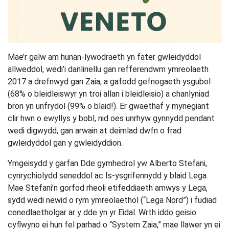
Mae’r galw am hunan-lywodraeth yn fater gwleidyddol
allweddol, wedi’i danlinellu gan refferendwm ymreolaeth
2017 a drefnwyd gan Zaia, a gafodd gefnogaeth ysgubol
(68% o bleidleiswyr yn troi allan i bleidleisio) a chanlyniad
bron yn unfrydol (99% o blaid!). Er gwaethaf y mynegiant
clir hwn o ewyllys y bobl, nid oes unrhyw gynnydd pendant
wedi digwydd, gan arwain at deimlad dwfn o frad
gwleidyddol gan y gwleidyddion.
Ymgeisydd y garfan Dde gymhedrol yw Alberto Stefani,
cynrychiolydd seneddol ac Is-ysgrifennydd y blaid Lega.
Mae Stefani’n gorfod rheoli etifeddiaeth amwys y Lega,
sydd wedi newid o rym ymreolaethol (“Lega Nord”) i fudiad
cenedlaetholgar ar y dde yn yr Eidal. Wrth iddo geisio
cyflwyno ei hun fel parhad o “System Zaia,” mae llawer yn ei