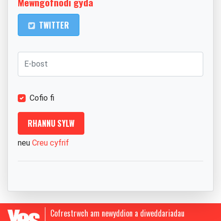
Mewngofnodi gyda
TWITTER
Cofio fi
neu
Creu cyfrif
Cofrestrwch am newyddion a diweddariadau