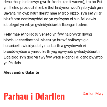
denu rhai pleidleiswyr gwrth-frechu (anti-vaxers), tra bo Bui
yn ffafrio prosiect rhanbarthol hirdymor wedi’i ysbrydoli gan
Bavaria. Yn cwblhau’r rhestr mae Marco Rizzo, sy’n sefyll ar
blatfform comiwnyddol ac yn cyflwyno ei hun fel dewis
ideolegol yn erbyn gwleidyddiaeth flaengar fodern.
Felly mae etholiadau Veneto yn fwy na brwydr rhwng
blociau cenedlaethol. Maent yn brawf hollbwysig o
hunaniaeth wleidyddol y rhanbarth a gwydnwch ei
breuddwydion o ymreolaeth yng ngwyneb gwleidyddiaeth
Eidalaidd sy’n dod yn fwyfwy wedi ei ganoli a’i ganolbwyntio
yn Rhufain.
Alessandro Galante
Parhau i Ddarllen
Darllen Mwy