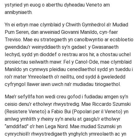
ystyried yn euog o aberthu dyheadau Veneto am
annibyniaeth.
Yn ei erbyn mae clymblaid y Chwith Gymhedrol a’r Mudiad
Pum Seren, dan arweiniad Giovanni Manildo, cyn-faer
Treviso. Mae eu strategaeth yn canolbwyntio ar ecsbloetio
gwendidau’r weinyddiaeth sy’n gadael: y Gwasanaeth
Iechyd, sydd yn dioddef o restrau aros hir, a chostau uchel
prosiectau seilwaith mawr. Fel y Canol-Dde, mae clymblaid
Manildo yn cynnwys pleidiau cenedlaethol sydd yn tueddu i
roi’r mater Ymreolaeth o’r neilltu, ond sydd â gwelededd
cyfryngol llawer iawn uwch na’r mudiadau tiriogaethol.
Mae’r sefyllfa hon wedi creu gofod i fudiadau amgen sy’n
ceisio denu’r etholwyr rhwystredig. Mae Riccardo Szumski
(Resistere Veneto) a Fabio Bui (Popolari per il Veneto) yn
amlwg ymhlith y rheiny sy’n anelu at gasglu’r etholwyr
“amddifad” o’r hen Lega Nord. Mae mudiad Szumski yn
cynrychioli’r rhwystredigaeth ynghylch ymreolaeth ac yn