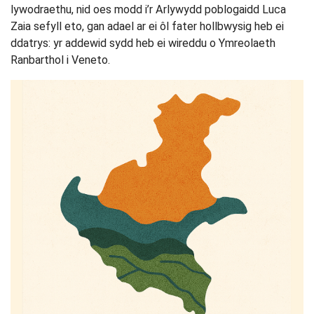
lywodraethu, nid oes modd i’r Arlywydd poblogaidd Luca
Zaia sefyll eto, gan adael ar ei ôl fater hollbwysig heb ei
ddatrys: yr addewid sydd heb ei wireddu o Ymreolaeth
Ranbarthol i Veneto.