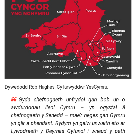
Dywedodd Rob Hughes, Cyfarwyddwr YesCymru:
Gyda chefnogaeth unfrydol gan bob un o
awdurdodau lleol Cymru – yn ogystal â
chefnogaeth y Senedd – mae’r neges gan Gymru
yn glir a phendant. Rydym yn galw unwaith eto ar
Lywodraeth y Deyrnas Gyfunol i wneud y peth