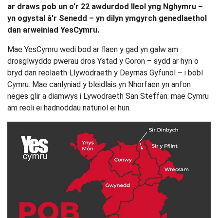
ar draws pob un o’r 22 awdurdod lleol yng Nghymru –
yn ogystal â'r Senedd – yn dilyn ymgyrch genedlaethol
dan arweiniad YesCymru.
Mae YesCymru wedi bod ar flaen y gad yn galw am
drosglwyddo pwerau dros Ystad y Goron – sydd ar hyn o
bryd dan reolaeth Llywodraeth y Deyrnas Gyfunol – i bobl
Cymru. Mae canlyniad y bleidlais yn Nhorfaen yn anfon
neges glir a diamwys i Lywodraeth San Steffan: mae Cymru
am reoli ei hadnoddau naturiol ei hun.