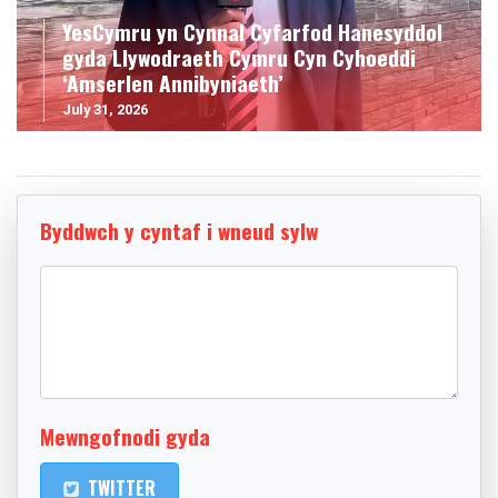
YesCymru yn Cynnal Cyfarfod Hanesyddol
gyda Llywodraeth Cymru Cyn Cyhoeddi
‘Amserlen Annibyniaeth’
July 31, 2026
Byddwch y cyntaf i wneud sylw
Mewngofnodi gyda
TWITTER