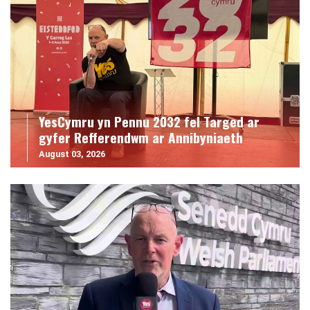
YesCymru yn Pennu 2032 fel Targed ar
gyfer Refferendwm ar Annibyniaeth
August 03, 2026