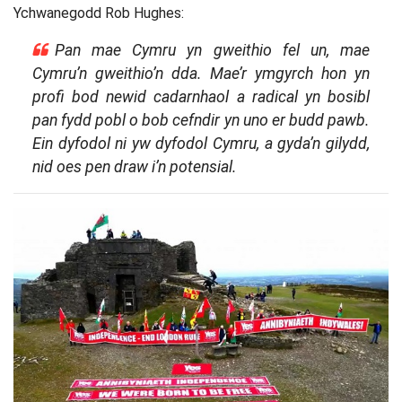
Ychwanegodd Rob Hughes:
Pan mae Cymru yn gweithio fel un, mae
Cymru’n gweithio’n dda. Mae’r ymgyrch hon yn
profi bod newid cadarnhaol a radical yn bosibl
pan fydd pobl o bob cefndir yn uno er budd pawb.
Ein dyfodol ni yw dyfodol Cymru, a gyda’n gilydd,
nid oes pen draw i’n potensial.