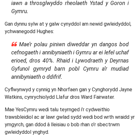
iawn a throsglwyddo rheolaeth Ystad y Goron i
Gymru.
Gan dynnu sylw at y galw cynyddol am newid gwleidyddol,
ychwanegodd Hughes:
Mae’r polau piniwn diweddar yn dangos bod
cefnogaeth i annibyniaeth i Gymru ar ei lefel uchaf
erioed, dros 40%. Rhaid i Lywodraeth y Deyrnas
Gyfunol gymryd barn pobl Cymru a’r mudiad
annibyniaeth o ddifrif.
Cyflwynwyd y cynnig yn Nhorfaen gan y Cynghorydd Jayne
Watkins, cynrychiolydd Llafur dros Ward Fairwater.
Mae YesCymru wedi talu teyrnged i’r cydweithio
trawsbleidiol ac ar lawr gwlad sydd wedi bod wrth wraidd yr
ymgyrch, gan ddod â lleisiau o bob rhan o’r sbectrwm
gwleidyddol ynghyd.