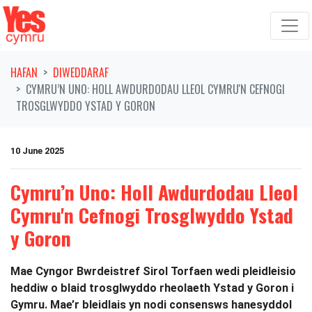
Symud ymlaen o'r llywio
HAFAN
DIWEDDARAF
CYMRU’N UNO: HOLL AWDURDODAU LLEOL CYMRU'N CEFNOGI
TROSGLWYDDO YSTAD Y GORON
10 June 2025
Cymru’n Uno: Holl Awdurdodau Lleol
Cymru'n Cefnogi Trosglwyddo Ystad
y Goron
Mae Cyngor Bwrdeistref Sirol Torfaen wedi pleidleisio
heddiw o blaid trosglwyddo rheolaeth Ystad y Goron i
Gymru. Mae’r bleidlais yn nodi consensws hanesyddol