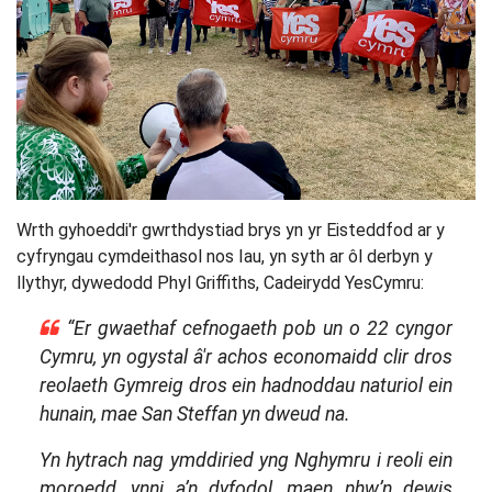
Wrth gyhoeddi'r gwrthdystiad brys yn yr Eisteddfod ar y
cyfryngau cymdeithasol nos Iau, yn syth ar ôl derbyn y
llythyr, dywedodd Phyl Griffiths, Cadeirydd YesCymru:
“Er gwaethaf cefnogaeth pob un o 22 cyngor
Cymru, yn ogystal â'r achos economaidd clir dros
reolaeth Gymreig dros ein hadnoddau naturiol ein
hunain, mae San Steffan yn dweud na.
Yn hytrach nag ymddiried yng Nghymru i reoli ein
moroedd, ynni a’n dyfodol, maen nhw’n dewis