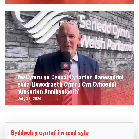
YesCymru yn Cynnal Cyfarfod Hanesyddol
gyda Llywodraeth Cymru Cyn Cyhoeddi
‘Amserlen Annibyniaeth’
July 31, 2026
Byddwch y cyntaf i wneud sylw