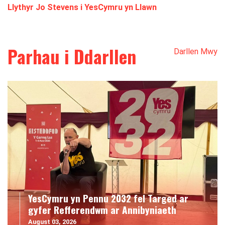
Llythyr Jo Stevens i YesCymru yn Llawn
Parhau i Ddarllen
Darllen Mwy
YesCymru yn Pennu 2032 fel Targed ar
gyfer Refferendwm ar Annibyniaeth
August 03, 2026