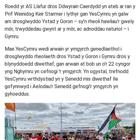
Roedd yr AS Llafur dros Ddwyrain Caerdydd yn ateb ar ran y
Prif Weinidog Keir Starmer i lythyr gan YesCymru yn galw
am drosglwyddo Ystad y Goron – sy'n rheoli hawliau’r gwely
môr, trwyddedau gwynt ar y môr, ac adnoddau naturiol – i
Gymru.
Mae YesCymru wedi arwain yr ymgyrch genedlaethol i
drosglwyddo rheolaeth dros Ystad y Goron i Gymru dros y
blynyddoedd diwethaf, gan arwain at bob un o'r 22 cyngor
yng Nghymru yn cefnogi 'r ymgyrch. Yn ogystal, trefnodd
YesCymru wrthdystiad yn y Senedd mis diwethaf lle
gofynnwyd i Aelodau'r Senedd gefnogi'r ymgyrch yn
gyhoeddus.