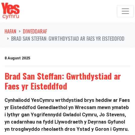
Symud ymlaen o'r llywio
HAFAN
DIWEDDARAF
BRAD SAN STEFFAN: GWRTHDYSTIAD AR FAES YR EISTEDDFOD
8 August 2025
Brad San Steffan: Gwrthdystiad ar
Faes yr Eisteddfod
Cynhaliodd YesCymru wrthdystiad brys heddiw ar Faes
yr Eisteddfod Genedlaethol yn Wrecsam mewn ymateb
i lythyr gan Ysgrifennydd Gwladol Cymru, Jo Stevens,
yn cadarnhau na fydd Llywodraeth y Deyrnas Gyfunol
yn trosglwyddo rheolaeth dros Ystad y Goron i Gymru.