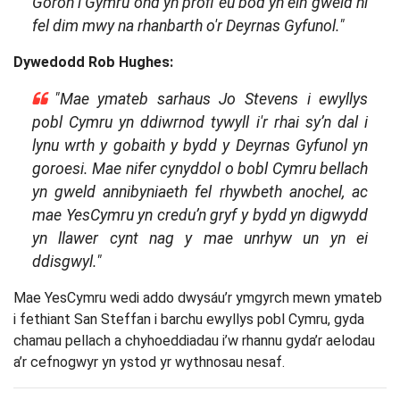
Goron i Gymru ond yn profi eu bod yn ein gweld ni
fel dim mwy na rhanbarth o'r Deyrnas Gyfunol."
Dywedodd Rob Hughes:
"Mae ymateb sarhaus Jo Stevens i ewyllys
pobl Cymru yn ddiwrnod tywyll i'r rhai sy’n dal i
lynu wrth y gobaith y bydd y Deyrnas Gyfunol yn
goroesi. Mae nifer cynyddol o bobl Cymru bellach
yn gweld annibyniaeth fel rhywbeth anochel, ac
mae YesCymru yn credu’n gryf y bydd yn digwydd
yn llawer cynt nag y mae unrhyw un yn ei
ddisgwyl."
Mae YesCymru wedi addo dwysáu’r ymgyrch mewn ymateb
i fethiant San Steffan i barchu ewyllys pobl Cymru, gyda
chamau pellach a chyhoeddiadau i’w rhannu gyda’r aelodau
a’r cefnogwyr yn ystod yr wythnosau nesaf.