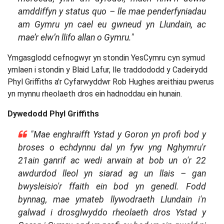
amddiffyn y status quo – lle mae penderfyniadau
am Gymru yn cael eu gwneud yn Llundain, ac
mae’r elw’n llifo allan o Gymru.
"
Ymgasglodd cefnogwyr yn stondin YesCymru cyn symud
ymlaen i stondin y Blaid Lafur, lle traddododd y Cadeirydd
Phyl Griffiths a'r Cyfarwyddwr Rob Hughes areithiau pwerus
yn mynnu rheolaeth dros ein hadnoddau ein hunain.
Dywedodd Phyl Griffiths
"Mae enghraifft Ystad y Goron yn profi bod y
broses o echdynnu dal yn fyw yng Nghymru'r
21ain ganrif ac wedi arwain at bob un o'r 22
awdurdod lleol yn siarad ag un llais – gan
bwysleisio'r ffaith ein bod yn genedl. Fodd
bynnag, mae ymateb llywodraeth Llundain i'n
galwad i drosglwyddo rheolaeth dros Ystad y