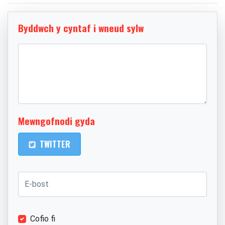
Byddwch y cyntaf i wneud sylw
Mewngofnodi gyda
TWITTER
Cofio fi