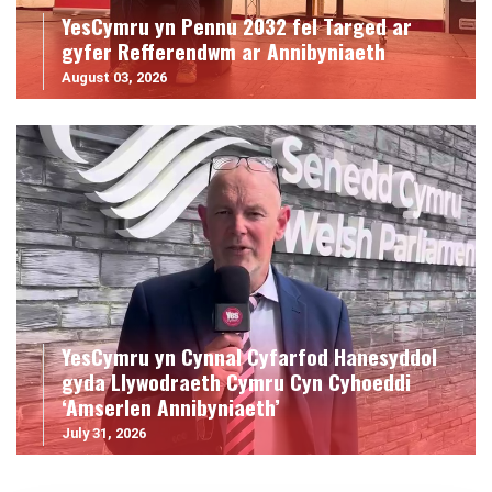
YesCymru yn Pennu 2032 fel Targed ar
gyfer Refferendwm ar Annibyniaeth
August 03, 2026
YesCymru yn Cynnal Cyfarfod Hanesyddol
gyda Llywodraeth Cymru Cyn Cyhoeddi
‘Amserlen Annibyniaeth’
July 31, 2026