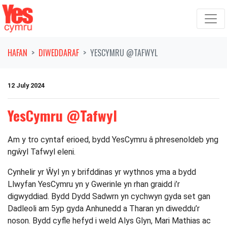
Symud ymlaen o'r llywio
HAFAN
DIWEDDARAF
YESCYMRU @TAFWYL
12 July 2024
YesCymru @Tafwyl
Am y tro cyntaf erioed, bydd YesCymru â phresenoldeb yng
ngŵyl Tafwyl eleni.
Cynhelir yr Ŵyl yn y brifddinas yr wythnos yma a bydd
Llwyfan YesCymru yn y Gwerinle yn rhan graidd i’r
digwyddiad. Bydd Dydd Sadwrn yn cychwyn gyda set gan
Dadleoli am 5yp gyda Anhunedd a Tharan yn diweddu’r
noson. Bydd cyfle hefyd i weld Alys Glyn, Mari Mathias ac