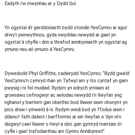
Eadyth i’w mwynhau ar y Dydd Sul.
Yn ogystal â’r gerddoriaeth bydd stondin YesCymru ar agor
drwy’r penwythnos, gyda nwyddau newydd ar gael yn
ogystal â chyfle i drin a thrafod annibyniaeth yn ogystal ag
ymuno neu ail-ymuno â YesCymru.
Dywedodd Phyl Griffiths, cadeirydd YesCymru: “Bydd gweld
YesCymru’n cymryd rhan yn Tafwyl am y tro cyntaf yn gam
pwysig i ni fel mudiad. Rydym yn edrych ymlaen at
groesawu cefnogwyr ac aelodau newydd i’n llwyfan yng
nghanol y bwrlwm gan obeithio bod llawer iawn ohonynt yn
pico draw i ymweld â ni. Rydym wedi bod yn ffodus iawn i
ddenu’r fath dalent i berfformio ar ein llwyfan a ‘dyn ni’n
disgwyl cael llawer o hwyl a sbri, gan gymryd mantais o’r
cyfle i gael trafodaethau am Gymru Annibynnol”.