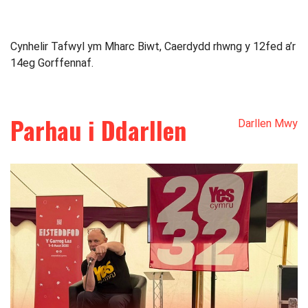
Cynhelir Tafwyl ym Mharc Biwt, Caerdydd rhwng y 12fed a’r
14eg Gorffennaf.
Parhau i Ddarllen
Darllen Mwy