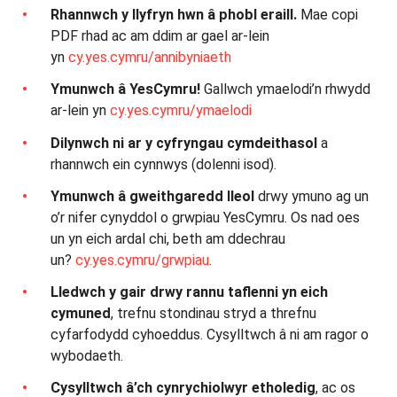
Rhannwch y llyfryn hwn â phobl eraill.
Mae copi
PDF rhad ac am ddim ar gael ar-lein
yn
cy.yes.cymru/annibyniaeth
Ymunwch â YesCymru!
Gallwch ymaelodi’n rhwydd
ar-lein yn
cy.yes.cymru/ymaelodi
Dilynwch ni ar y cyfryngau cymdeithasol
a
rhannwch ein cynnwys (dolenni isod).
Ymunwch â gweithgaredd lleol
drwy ymuno ag un
o’r nifer cynyddol o grwpiau YesCymru. Os nad oes
un yn eich ardal chi, beth am ddechrau
un?
cy.yes.cymru/grwpiau
.
Lledwch y gair drwy rannu taflenni yn eich
cymuned
, trefnu stondinau stryd a threfnu
cyfarfodydd cyhoeddus. Cysylltwch â ni am ragor o
wybodaeth.
Cysylltwch â’ch cynrychiolwyr etholedig
, ac os