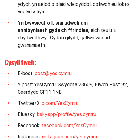
ydych yn aelod o blaid wleidyddol, cofiwch eu lobïo
ynglŷn â hyn.
Yn bwysicaf oll, siaradwch am
annibyniaeth gyda’ch ffrindiau
, eich teulu a
chydweithwyr. Gyda’n gilydd, gallwn wneud
gwahaniaeth.
Cysylltwch:
E-bost:
post@yes.cymru
Y post: YesCymru, Swyddfa 23609, Blwch Post 92,
Caerdydd CF11 1NB
Twitter/X:
x.com/YesCymru
Bluesky:
bsky.app/profile/yes.cymru
Facebook:
facebook.com/YesCymru
Instagram:
instagram.com/yescymru