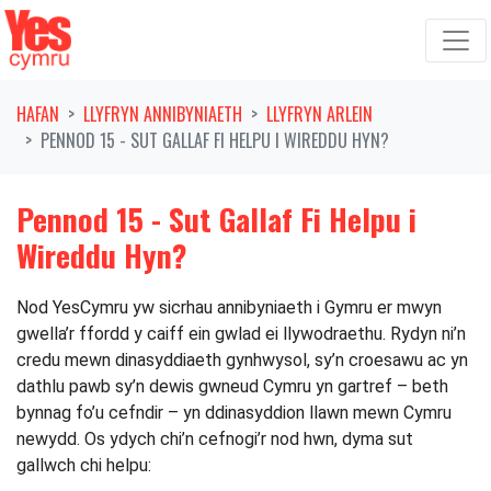
Symud ymlaen o'r llywio
HAFAN
LLYFRYN ANNIBYNIAETH
LLYFRYN ARLEIN
PENNOD 15 - SUT GALLAF FI HELPU I WIREDDU HYN?
Pennod 15 - Sut Gallaf Fi Helpu i
Wireddu Hyn?
Nod YesCymru yw sicrhau annibyniaeth i Gymru er mwyn
gwella’r ffordd y caiff ein gwlad ei llywodraethu. Rydyn ni’n
credu mewn dinasyddiaeth gynhwysol, sy’n croesawu ac yn
dathlu pawb sy’n dewis gwneud Cymru yn gartref – beth
bynnag fo’u cefndir – yn ddinasyddion llawn mewn Cymru
newydd. Os ydych chi’n cefnogi’r nod hwn, dyma sut
gallwch chi helpu: