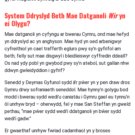
System Ddryslyd Beth Mae Datganoli
Wir
yn
ei Olygu?
Mae datganoli yn cyfyngu ar bwerau Cymru, ond mae hefyd
yn ddryslyd ac yn anghyson. Mae hyd yn oed arbenigwyr
cyfreithiol yn cael trafferth egluro pwy sy’n gyfrifol am
beth; felly sut mae disgwyl i bleidleiswyr cyffredin ddeall?
Os nad ydy pobl yn gwybod pwy sy’n atebol, sut gallan nhw
ddwyn gwleidyddion i gyfrif?
Senedd y Deyrnas
Gyfunol
sydd â’r pŵer yn y pen draw dros
Gymru drwy sofraniaeth seneddol. Mae hynny’n golygu bod
modd i bwerau sydd wedi’u caniatáu i Gymru gael eu tynnu’n
ôl unrhyw bryd – oherwydd, fel y mae San Steffan yn gweld
pethau, “mae pŵer sydd wedi’i ddatganoli yn bŵer sydd
wedi’i gadw.”
Er gwaethaf unrhyw fwriad cadarnhaol yn y broses