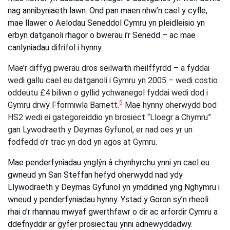
nag annibyniaeth lawn. Ond pan
maen nhw’n cael
y cyfle,
mae llawer o Aelodau Seneddol Cymru yn pleidleisio yn
erbyn datganoli rhagor o bwerau i’r Senedd – ac mae
canlyniadau difrifol i hynny.
Mae’r diffyg pwerau dros seilwaith rheilffyrdd – a fyddai
wedi gallu cael eu datganoli i Gymru yn 2005 – wedi costio
oddeutu £4 biliwn o gyllid ychwanegol fyddai wedi dod i
5
Gymru drwy Fformiwla Barnett.
Mae hynny oherwydd bod
HS2 wedi ei gategoreiddio yn brosiect “Lloegr a Chymru”
gan Lywodraeth y Deyrnas
Gyfunol
, er nad oes yr un
fodfedd o’r trac yn dod yn agos at Gymru.
Mae penderfyniadau ynglŷn â chynhyrchu ynni yn cael eu
gwneud yn San Steffan hefyd oherwydd nad ydy
Llywodraeth y Deyrnas
Gyfunol
yn ymddiried yng Nghymru i
wneud y penderfyniadau hynny. Ystad y Goron sy’n rheoli
rhai o’r rhannau mwyaf gwerthfawr o dir ac arfordir Cymru a
ddefnyddir ar gyfer prosiectau ynni adnewyddadwy.