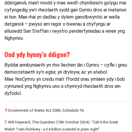
ddatganoli, mae’r modd y mae wedi’i
chynllunio’n
golygu mai
cyfyngedig yw’r rheolaeth sydd gan Gymru dros ei materion
ei hun. Mae rhai yn dadlau y dylem ganolbwyntio ar wella
datganoli – pwyso am ragor o bwerau a chyfyngu ar
alluoedd San Steffan i rwystro penderfyniadau a wneir yng
Nghymru.
Ond ydy hynny’n ddigon?
Byddai annibyniaeth yn rhoi llechen lân i Gymru – cyfle i greu
democratiaeth sy’n eglur, yn dryloyw, ac yn atebol.
Mae
YesCymru
yn credu mai’r ffordd orau ymlaen ydy i bob
cymuned yng Nghymru uno a chymryd rheolaeth dros ein
dyfodol.
4
Government of Wales Act 2006, Schedule 7A.
5
Will Hayward, The Guardian (15th October 2024). “Call it the Great
Welsh Train Robbery - a £4 billion scandal in plain sight”.