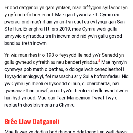
Er bod datganoli yn gam ymlaen, mae diffygion sylfaenol yn
y gyfundrefn bresennol.
Mae gan Lywodraeth Cymru rai
pwerau, ond mae’r rhain yn aml yn cael eu cyfyngu gan San
Steffan. Er enghraifft, ers 2019, mae Cymru wedi gallu
amrywio cyfraddau treth incwm ond nid yw’n gallu gosod
bandiau treth incwm.
Yn wir, mae rhestr o 193 o feysydd lle nad yw’r Senedd yn
4
gallu gwneud cyfreithiau neu benderfyniadau.
Mae hynny’n
cynnwys pob math o bethau, o ddiogelwch cenedlaethol i
feysydd annisgwyl, fel masnachu ar y Sul a hofrenfadau. Nid
yw Cymru yn rheoli ei llysoedd ei hun, ei charchardai, na’i
gwasanaethau prawf, ac nid yw’n rheoli ei chyflenwad dŵr ei
hun hyd yn oed. Mae gan Faer Manceinion Fwyaf fwy o
reolaeth dros blismona na Chymru.
Brêc Llaw Datganoli
Mae llawer yn dadlau bod rhagor o ddatganoli yn well dewis