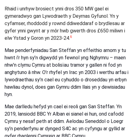
Rhaid i unrhyw brosiect ynni dros 350 MW gael ei
gymeradwyo gan Lywodraeth y Deyrnas
Gyfunol
. Yn y
cyfamser, rhoddodd y rownd ddiweddaraf o brydlesau ar
gyfer ynni gwynt ar y môr hwb gwerth dros £650 miliwn i
6
elw Ystad y Goron yn 2023-24.
Mae penderfyniadau San Steffan yn effeithio arnom y tu
hwnt i’r hyn sy’n digwydd yn fewnol yng Nghymru –
maen
nhw’n
clymu Cymru at bolisïau tramor y
gallen ni
fod yn
anghytuno â nhw. O’r rhyfel yn Irac yn 2003 i werthu arfau i
lywodraethau sy’n cael eu cyhuddo o droseddau yn erbyn
hawliau dynol, does gan Gymru ddim llais yn y dewisiadau
hyn.
Mae darlledu hefyd yn cael ei reoli gan San Steffan. Yn
2019, lansiodd BBC Yr Alban ei sianel ei hun, ond cafodd
Cymru y nesaf peth at ddim. Aelodau Seneddol o Loegr
sy’n penderfynu ar dynged S4C ac yn cyfyngu ar gyllid ar
gyfer rhaglenni Cymreig ar BBC Cymru.