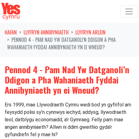
Symud ymlaen o'r llywio
HAFAN
LLYFRYN ANNIBYNIAETH
LLYFRYN ARLEIN
PENNOD 4 - PAM NAD YW DATGANOLI’N DDIGON A PHA
WAHANIAETH FYDDAI ANNIBYNIAETH YN EI WNEUD?
Pennod 4 - Pam Nad Yw Datganoli’n
Ddigon a Pha Wahaniaeth Fyddai
Annibyniaeth yn ei Wneud?
Ers 1999, mae Llywodraeth Cymru wedi bod yn gyfrifol am
feysydd polisi sy’n cynnwys iechyd, addysg, llywodraeth
leol, datblygu economaidd, a’r Gymraeg. Felly pam mae
angen annibyniaeth? Allwn ni ddim gweithio gyda’r
gyfundrefn fel y mae hi?