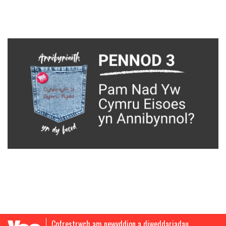
Cofrestrwch am newyddion a diweddariadau