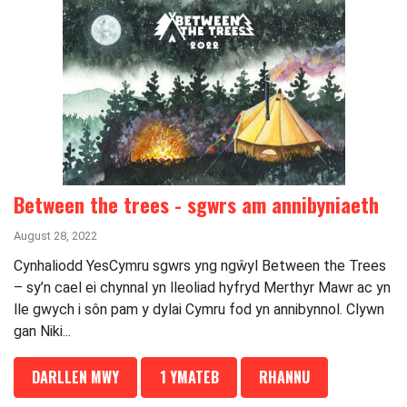
Between the trees - sgwrs am annibyniaeth
August 28, 2022
Cynhaliodd YesCymru sgwrs yng ngŵyl Between the Trees
– sy’n cael ei chynnal yn lleoliad hyfryd Merthyr Mawr ac yn
lle gwych i sôn pam y dylai Cymru fod yn annibynnol. Clywn
gan Niki...
DARLLEN MWY
1 YMATEB
RHANNU