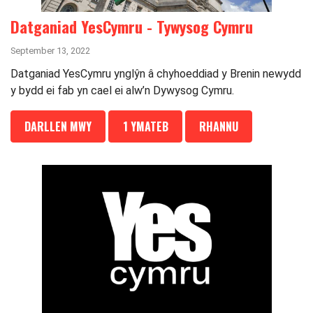
Datganiad YesCymru - Tywysog Cymru
September 13, 2022
Datganiad YesCymru ynglŷn â chyhoeddiad y Brenin newydd
y bydd ei fab yn cael ei alw’n Dywysog Cymru.
DARLLEN MWY
1 YMATEB
RHANNU