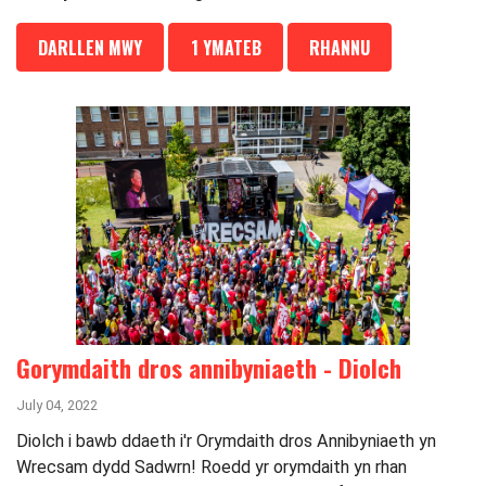
DARLLEN MWY
1 YMATEB
RHANNU
Gorymdaith dros annibyniaeth - Diolch
July 04, 2022
Diolch i bawb ddaeth i'r Orymdaith dros Annibyniaeth yn
Wrecsam dydd Sadwrn! Roedd yr orymdaith yn rhan