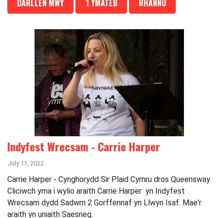
DARLLEN MWY
1 YMATEB
RHANNU
Indyfest Wrecsam - Carrie Harper
July 11, 2022
Carrie Harper - Cynghorydd Sir Plaid Cymru dros Queensway
Cliciwch yma i wylio araith Carrie Harper yn Indyfest
Wrecsam dydd Sadwrn 2 Gorffennaf yn Llwyn Isaf. Mae'r
araith yn uniaith Saesneg.