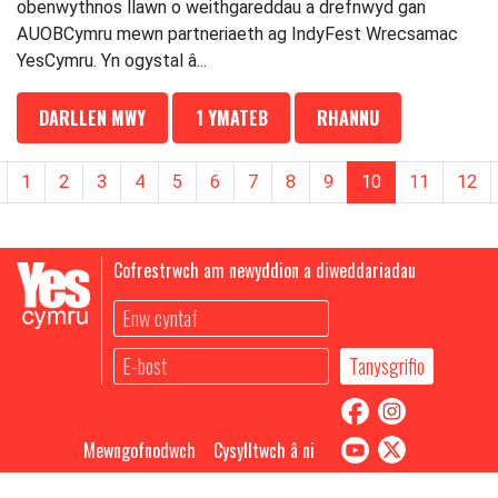
obenwythnos llawn o weithgareddau a drefnwyd gan
AUOBCymru mewn partneriaeth ag IndyFest Wrecsamac
YesCymru. Yn ogystal â...
DARLLEN MWY
1 YMATEB
RHANNU
1
2
3
4
5
6
7
8
9
10
11
12
Cofrestrwch am newyddion a diweddariadau
Mewngofnodwch
Cysylltwch â ni