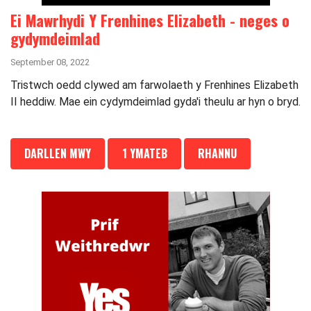
Ei Mawrhydi Y Frenhines Elizabeth - neges o
gydymdeimlad
September 08, 2022
Tristwch oedd clywed am farwolaeth y Frenhines Elizabeth
II heddiw. Mae ein cydymdeimlad gyda'i theulu ar hyn o bryd.
DARLLEN MWY
1 YMATEB
RHANNU