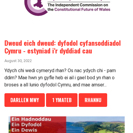
Dweud eich dweud: dyfodol cyfansoddiadol
Cymru - estyniad i'r dyddiad cau
August 30, 2022
Ydych chi wedi cymeryd rhan? Os nac ydych chi - pam
ddim? Mae hwn yn gyfle heb ei ail i gael bod yn rhan o
broses a all lunio dyfodol Cymru, and mae amser...
DARLLEN MWY
1 YMATEB
RHANNU