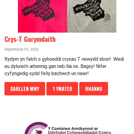
Crys-T Gorymdaith
September 01, 2022
Rydym yn falch o gyhoeddi crysau T newydd sbon! Wedi
eu dylunio'n arbennig gan neb llai na...Bagsy! Nifer
cyfyngedig sydd felly bachwch un nawr!
DARLLEN MWY
1 YMATEB
RHANNU