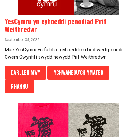
YesCymru yn cyhoeddi penodiad Prif
Weithredwr
September 05, 2022
Mae YesCymru yn falch o gyhoeddi eu bod wedi penodi
Gwern Gwynfil i swydd newydd Prif Weithredwr
DARLLEN MWY
YCHWANEGU'CH YMATEB
RHANNU