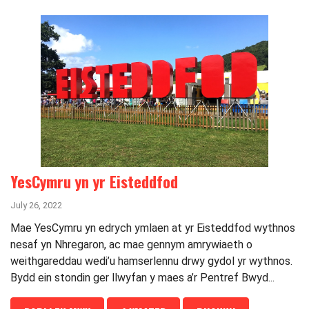
YesCymru yn yr Eisteddfod
July 26, 2022
Mae YesCymru yn edrych ymlaen at yr Eisteddfod wythnos
nesaf yn Nhregaron, ac mae gennym amrywiaeth o
weithgareddau wedi’u hamserlennu drwy gydol yr wythnos.
Bydd ein stondin ger llwyfan y maes a’r Pentref Bwyd...