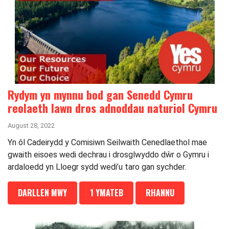
Rydym yn mynnu bod gan Senedd Cymru
reolaeth lawn dros adnoddau naturiol Cymru
August 28, 2022
Yn ôl Cadeirydd y Comisiwn Seilwaith Cenedlaethol mae
gwaith eisoes wedi dechrau i drosglwyddo dŵr o Gymru i
ardaloedd yn Lloegr sydd wedi’u taro gan sychder.
DARLLEN MWY
1 YMATEB
RHANNU